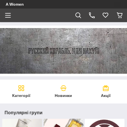
A Women
Категорії
Новинки
Акції
Популярні групи