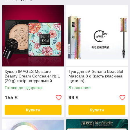
Кушон IMAGES Moisture
Туш для вій Senana Beautiful
Beauty Cream Concealer № 1
Mascara 8 g (кисть класична
(20 g) колір натуральний
щетина)
Готово до відправки
В наявності
155
99
₴
₴
Купити
Купити