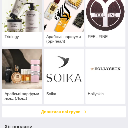
Triology
Арабські парфуми
FEEL FINE
(оригінал)
Арабські парфуми
Soika
Hollyskin
люкс (Люкс)
Дивитися всі групи
Хіт продажу