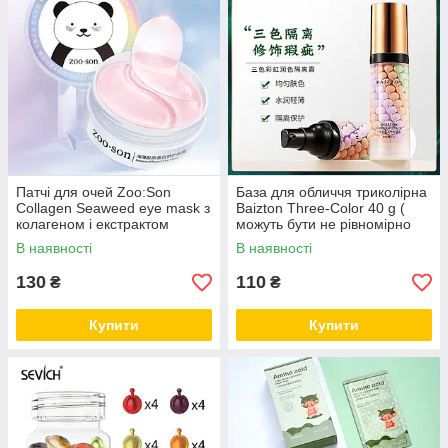
Патчі для очей Zoo:Son
База для обличчя триколірна
Collagen Seaweed eye mask з
Baizton Three-Color 40 g (
колагеном і екстрактом
можуть бути не рівномірно
морських водоростей (30
змішані кольори)!
В наявності
В наявності
пар)
130
110
₴
₴
Купити
Купити