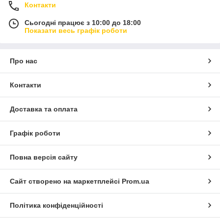
С уважением администрация магазина "A Women".
Контакти
Сьогодні працює з 10:00 до 18:00
Показати весь графік роботи
Про нас
Контакти
Доставка та оплата
Графік роботи
Повна версія сайту
Сайт створено на маркетплейсі
Prom.ua
Політика конфіденційності