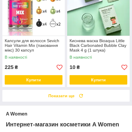
Капсули для волосся Sevich
Киснева маска Bioaqua Little
Hair Vitamin Mix (паковання
Black Carbonated Bubble Clay
мікс) 30 капсул
Mask 4 g (1 штука)
В наявності
В наявності
225
10
₴
₴
Купити
Купити
Показати ще
A Women
Интернет-магазин косметики A Women