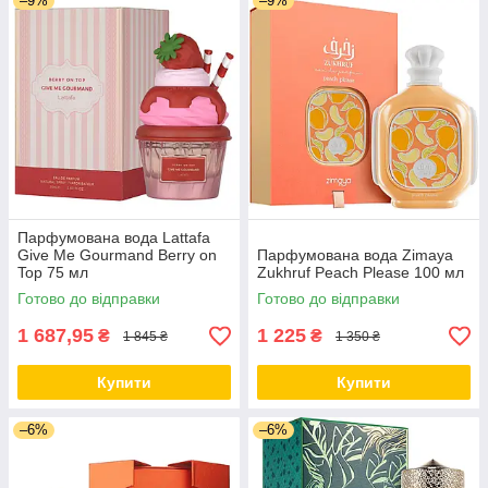
–9%
–9%
Парфумована вода Lattafa
Give Me Gourmand Berry on
Парфумована вода Zimaya
Top 75 мл
Zukhruf Peach Please 100 мл
Готово до відправки
Готово до відправки
1 687,95
1 225
₴
₴
1 845 ₴
1 350 ₴
Купити
Купити
–6%
–6%