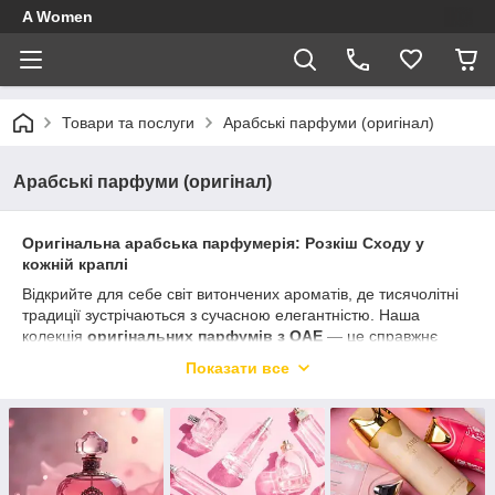
A Women
Товари та послуги
Арабські парфуми (оригінал)
Арабські парфуми (оригінал)
Оригінальна арабська парфумерія: Розкіш Сходу у
кожній краплі
Відкрийте для себе світ витончених ароматів, де тисячолітні
традиції зустрічаються з сучасною елегантністю. Наша
колекція
оригінальних парфумів з ОАЕ
— це справжнє
мистецтво, створене для тих, хто не боїться бути в центрі
Показати все
уваги та цінує справжню якість.
Чому обирають оригінальні арабські парфуми?
Феноменальна стійкість:
Завдяки високій
концентрації натуральних олій, аромат тримається на
шкірі до 24 годин, а на одязі — до кількох днів.