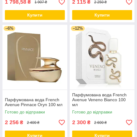
1 798,58
2 115
₴
₴
1 907 ₴
2 250 ₴
Купити
Купити
–6%
–12%
Парфумована вода French
Парфумована вода French
Avenue Veneno Bianco 100
Avenue Pinnace Oryn 100 мл
мл
Готово до відправки
Готово до відправки
2 256
2 300
₴
₴
2 400 ₴
2 600 ₴
Купити
Купити