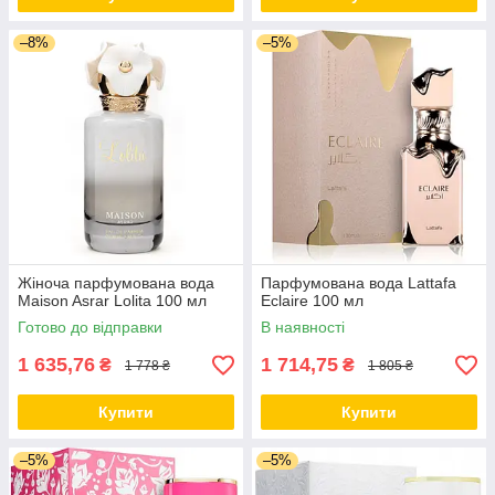
–8%
–5%
Жіноча парфумована вода
Парфумована вода Lattafa
Maison Asrar Lolita 100 мл
Eclaire 100 мл
Готово до відправки
В наявності
1 635,76
1 714,75
₴
₴
1 778 ₴
1 805 ₴
Купити
Купити
–5%
–5%