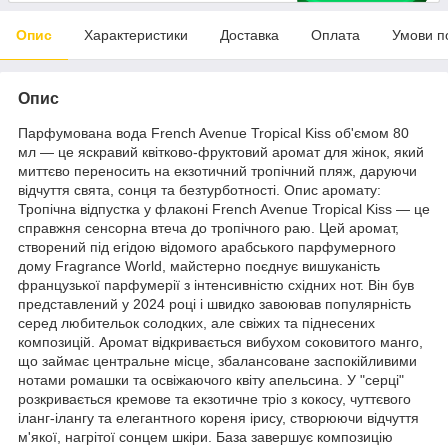
Опис
Характеристики
Доставка
Оплата
Умови п
Опис
Парфумована вода French Avenue Tropical Kiss об'ємом 80
мл — це яскравий квітково-фруктовий аромат для жінок, який
миттєво переносить на екзотичний тропічний пляж, даруючи
відчуття свята, сонця та безтурботності. Опис аромату:
Тропічна відпустка у флаконі French Avenue Tropical Kiss — це
справжня сенсорна втеча до тропічного раю. Цей аромат,
створений під егідою відомого арабського парфумерного
дому Fragrance World, майстерно поєднує вишуканість
французької парфумерії з інтенсивністю східних нот. Він був
представлений у 2024 році і швидко завоював популярність
серед любительок солодких, але свіжих та піднесених
композицій. Аромат відкривається вибухом соковитого манго,
що займає центральне місце, збалансоване заспокійливими
нотами ромашки та освіжаючого квіту апельсина. У "серці"
розкривається кремове та екзотичне тріо з кокосу, чуттєвого
іланг-ілангу та елегантного кореня ірису, створюючи відчуття
м'якої, нагрітої сонцем шкіри. База завершує композицію