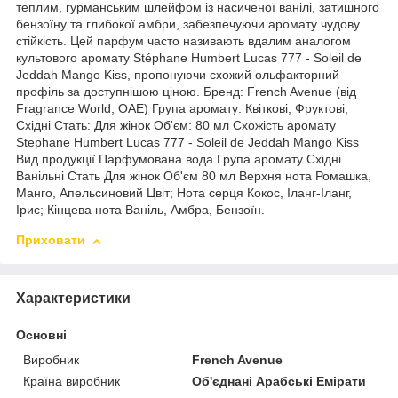
теплим, гурманським шлейфом із насиченої ванілі, затишного
бензоїну та глибокої амбри, забезпечуючи аромату чудову
стійкість. Цей парфум часто називають вдалим аналогом
культового аромату Stéphane Humbert Lucas 777 - Soleil de
Jeddah Mango Kiss, пропонуючи схожий ольфакторний
профіль за доступнішою ціною. Бренд: French Avenue (від
Fragrance World, ОАЕ) Група аромату: Квіткові, Фруктові,
Східні Стать: Для жінок Об'єм: 80 мл Схожість аромату
Stephane Humbert Lucas 777 - Soleil de Jeddah Mango Kiss
Вид продукції Парфумована вода Група аромату Східні
Ванільні Стать Для жінок Об'єм 80 мл Верхня нота Ромашка,
Манго, Апельсиновий Цвіт; Нота серця Кокос, Іланг-Іланг,
Ірис; Кінцева нота Ваніль, Амбра, Бензоїн.
Приховати
Характеристики
Основні
Виробник
French Avenue
Країна виробник
Об'єднані Арабські Емірати