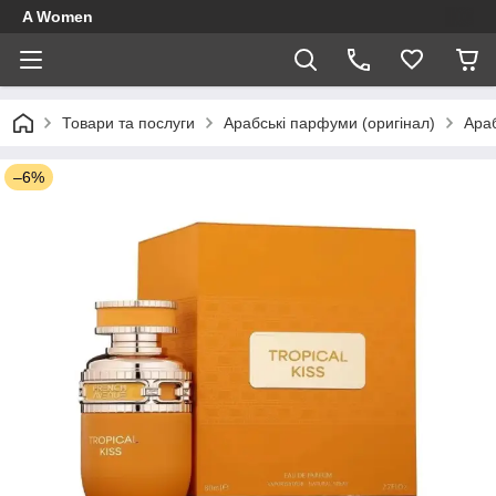
A Women
Товари та послуги
Арабські парфуми (оригінал)
Ара
–6%