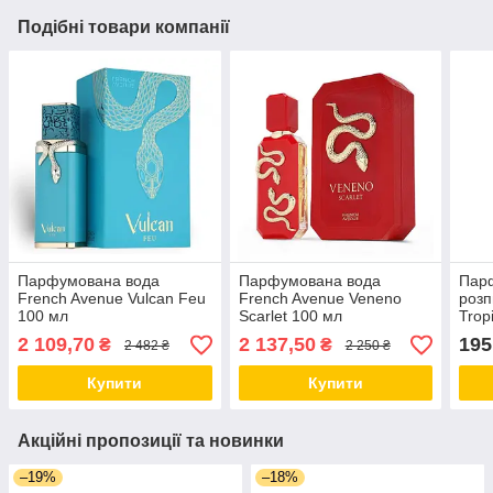
Подібні товари компанії
Парфумована вода
Парфумована вода
Пар
French Avenue Vulcan Feu
French Avenue Veneno
розп
100 мл
Scarlet 100 мл
Trop
2 109,70
2 137,50
195
₴
₴
2 482 ₴
2 250 ₴
Купити
Купити
Акційні пропозиції та новинки
–19%
–18%