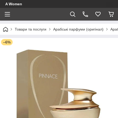
A Women
Товари та послуги
Арабські парфуми (оригінал)
Ара
–6%