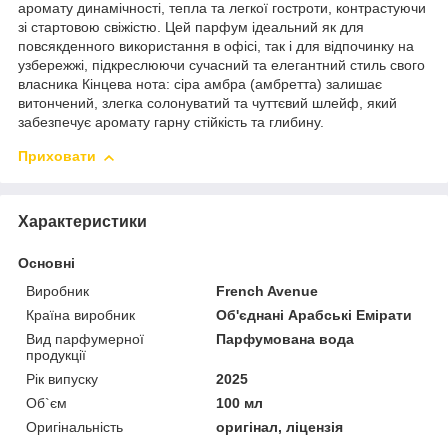
аромату динамічності, тепла та легкої гостроти, контрастуючи
зі стартовою свіжістю. Цей парфум ідеальний як для
повсякденного використання в офісі, так і для відпочинку на
узбережжі, підкреслюючи сучасний та елегантний стиль свого
власника Кінцева нота: сіра амбра (амбретта) залишає
витончений, злегка солонуватий та чуттєвий шлейф, який
забезпечує аромату гарну стійкість та глибину.
Приховати
Характеристики
Основні
Виробник
French Avenue
Країна виробник
Об'єднані Арабські Емірати
Вид парфумерної
Парфумована вода
продукції
Рік випуску
2025
Об`єм
100 мл
Оригінальність
оригінал, ліцензія