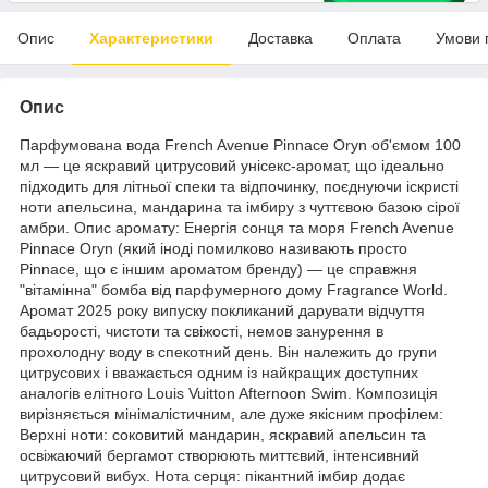
Опис
Характеристики
Доставка
Оплата
Умови 
Опис
Парфумована вода French Avenue Pinnace Oryn об'ємом 100
мл — це яскравий цитрусовий унісекс-аромат, що ідеально
підходить для літньої спеки та відпочинку, поєднуючи іскристі
ноти апельсина, мандарина та імбиру з чуттєвою базою сірої
амбри. Опис аромату: Енергія сонця та моря French Avenue
Pinnace Oryn (який іноді помилково називають просто
Pinnace, що є іншим ароматом бренду) — це справжня
"вітамінна" бомба від парфумерного дому Fragrance World.
Аромат 2025 року випуску покликаний дарувати відчуття
бадьорості, чистоти та свіжості, немов занурення в
прохолодну воду в спекотний день. Він належить до групи
цитрусових і вважається одним із найкращих доступних
аналогів елітного Louis Vuitton Afternoon Swim. Композиція
вирізняється мінімалістичним, але дуже якісним профілем:
Верхні ноти: соковитий мандарин, яскравий апельсин та
освіжаючий бергамот створюють миттєвий, інтенсивний
цитрусовий вибух. Нота серця: пікантний імбир додає