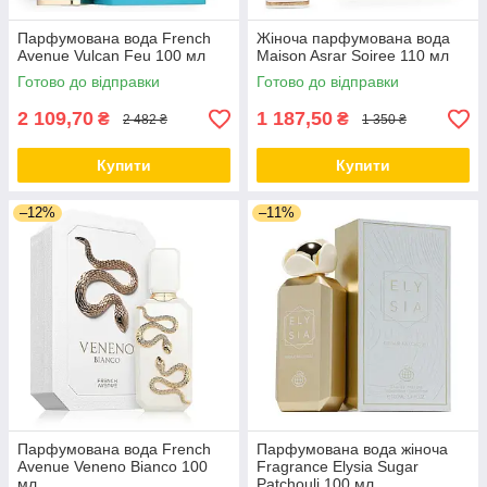
Парфумована вода French
Жіноча парфумована вода
Avenue Vulcan Feu 100 мл
Maison Asrar Soiree 110 мл
Готово до відправки
Готово до відправки
2 109,70
1 187,50
₴
₴
2 482 ₴
1 350 ₴
Купити
Купити
–12%
–11%
Парфумована вода French
Парфумована вода жіноча
Avenue Veneno Bianco 100
Fragrance Elysia Sugar
мл
Patchouli 100 мл