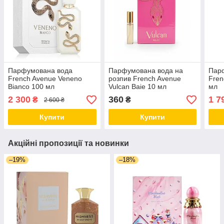
Парфумована вода
Парфумована вода на
Пар
French Avenue Veneno
розпив French Avenue
Fren
Bianco 100 мл
Vulcan Baie 10 мл
мл
2 300
360
1 7
₴
₴
2 600 ₴
Купити
Купити
Акційні пропозиції та новинки
–19%
–18%