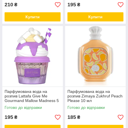
210
195
₴
₴
Купити
Купити
Парфумована вода на
Парфумована вода на
розпив Lattafa Give Me
розпив Zimaya Zukhruf Peach
Gourmand Mallow Madness 5
Please 10 мл
мл
Готово до відправки
Готово до відправки
195
185
₴
₴