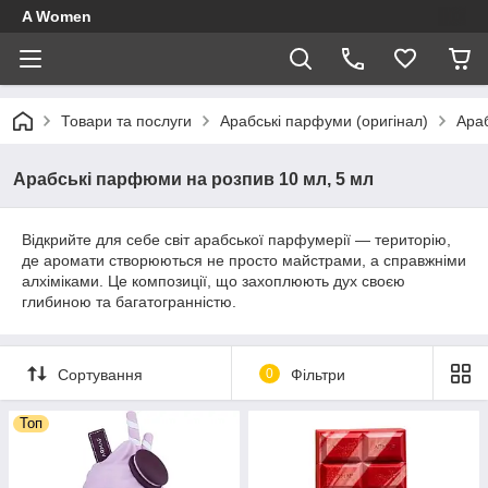
A Women
Товари та послуги
Арабські парфуми (оригінал)
Араб
Арабські парфюми на розпив 10 мл, 5 мл
Відкрийте для себе світ арабської парфумерії — територію,
де аромати створюються не просто майстрами, а справжніми
алхіміками. Це композиції, що захоплюють дух своєю
глибиною та багатогранністю.
Сортування
0
Фільтри
Топ