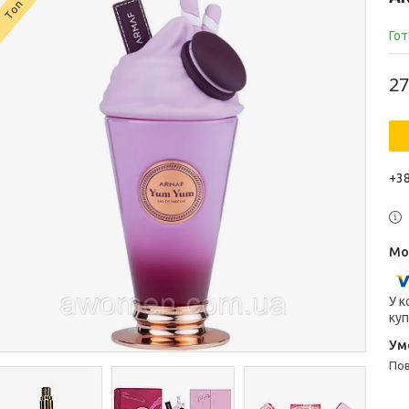
Топ
Гот
27
+38
У к
куп
п