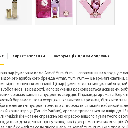
ис
Характеристики
Інформація для замовлення
оча парфумована вода Armaf Yum Yum — справжня насолода у флако
 відомого арабського бренда Armaf. Yum Yum — це аромат-святий, с
мовірно жіночні композиції. Ці парфуми схожі на вишуканий ягідни
турботності та радості. Його звучання розкривається яскравим вибу
іжних обіймах ванілі та пудрових акордів. Пирамида аромата: Верхні
ристий бергамот. Ноти «серця»: Оксамитова троянда, білі квіти та н
ра й елегантні пудрові тони, що створюють стійкий і вабливий шле
окій концентрації (Eau de Parfum), аромат тримається на шкірі до 12
лі «Milkshake» стане справжньою окрасою вашого туалетного стол
ходить як для денних прогулянок, так і для романтичних вечорів. О
азу дрібку магії та солодкого шарму з Armaf Yum Yum! Вид продукц