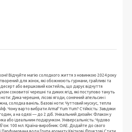
ні! Відчуйте магію солодкого життя з новинкою 2024 року
творений для жінок, які обожнюють гурмани, грайливі та
й десерт або вершковий коктейль, що дарує відчуття
хом соковитої черешні та диких ягід, які поступово тануть
 ноти: Дика черешня, лісові ягоди, сонячний апельсин і
іжна, солодка ваніль. Базові ноти: Чуттєвий мускус, тепла
йф. Чому варто вибрати Armaf Yum Yum? Стійкість: Завдяки
 годин, а на одязі — до 2 діб. Унікальний дизайн: Флакон у
ика або ідеальним подарунком. Універсальність: Чудово
б'єм: 100 мл. Країна-виробник: ОАЕ. Додайте до свого
ії Парфумована вода Група аромату Квіткові Фруктові Стати