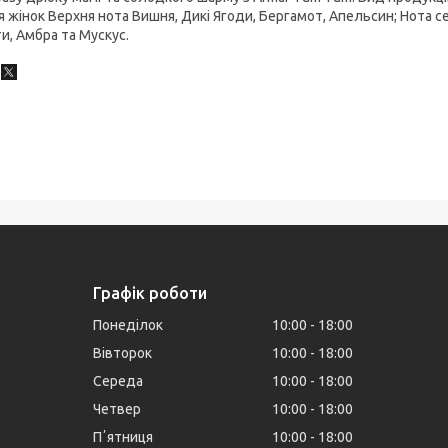
 жінок Верхня нота Вишня, Дикі Ягоди, Бергамот, Апельсин; Нота сер
и, Амбра та Мускус.
Графік роботи
Понеділок
10:00
18:00
Вівторок
10:00
18:00
Середа
10:00
18:00
Четвер
10:00
18:00
Пʼятниця
10:00
18:00