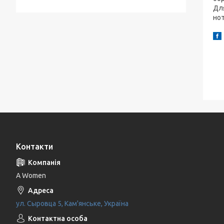
Для
нот
Контакти
A Women
ул. Сыровца 5, Кам'янське, Україна