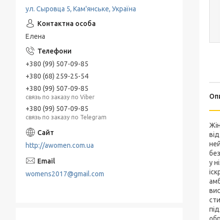
ул. Сыровца 5, Кам'янське, Україна
Елена
+380 (99) 507-09-85
+380 (68) 259-25-54
+380 (99) 507-09-85
Оп
связь по заказу по Viber
+380 (99) 507-09-85
связь по заказу по Telegram
Жін
від
ней
http://awomen.com.ua
без
у н
іск
womens2017@gmail.com
амб
вис
сти
під
обр