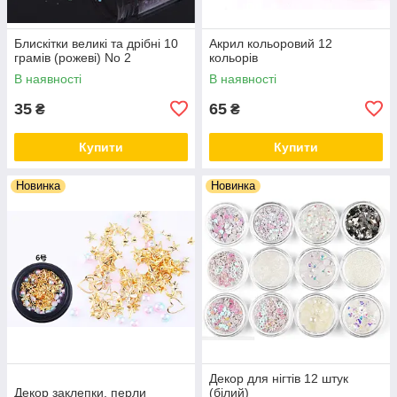
Блискітки великі та дрібні 10
Акрил кольоровий 12
грамів (рожеві) No 2
кольорів
В наявності
В наявності
35
65
₴
₴
Купити
Купити
Новинка
Новинка
Декор для нігтів 12 штук
Декор заклепки, перли
(білий)