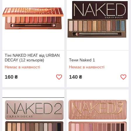
Тіні NAKED HEAT від URBAN
DECAY (12 кольорів)
Тени Naked 1
Немає в наявності
Немає в наявності
160
140
₴
₴