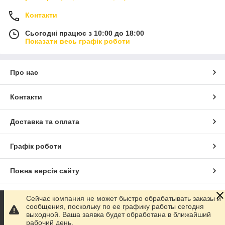
Контакти
Сьогодні працює з 10:00 до 18:00
Показати весь графік роботи
Про нас
Контакти
Доставка та оплата
Графік роботи
Повна версія сайту
Сайт створено на маркетплейсі
Prom.ua
Сейчас компания не может быстро обрабатывать заказы и
сообщения, поскольку по ее графику работы сегодня
выходной. Ваша заявка будет обработана в ближайший
Політика конфіденційності
рабочий день.