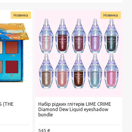
Новинка
Новинка
S (THE
Набір рідких глітерів LIME CRIME
Diamond Dew Liquid eyeshadow
bundle
545 ₴