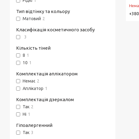
Рідкі
1
Нема
Тип відтінку та кольору
+380
Матовий
2
Класифікація косметичного засобу
3
Кількість тіней
8
1
10
1
Комплектація аплікатором
Немає
2
Аплікатор
1
Комплектація дзеркалом
Так
2
Ні
1
Гіпоалергенний
Так
3