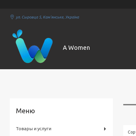
ул. Сыровца 5, Кам'янське, Україна
A Women
Товары и услуги