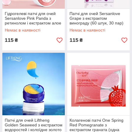
Гідрогелеві патчі для очей
Патчі для очей Sersanlove
Sersanlove Pink Panda з
Grape з екстрактом
ретинолом і екстрактом алое
винограду (60 штук, 30 пар)
60 штук
NEW!
Немає в наявності
Немає в наявності
115
115
₴
₴
Патчі для очей Liftheng
Колагенові патчі One Spring
Golden Seaweed з екстрактом
Red Pomegranate з
водоростей і колоїдне золото
екстрактом граната (одна