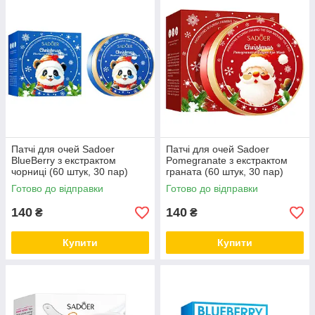
нерівності рельєфу.
Патчі для очей Sadoer
Патчі для очей Sadoer
BlueBerry з екстрактом
Pomegranate з екстрактом
чорниці (60 штук, 30 пар)
граната (60 штук, 30 пар)
NEW!
NEW!
Готово до відправки
Готово до відправки
140
140
₴
₴
Купити
Купити