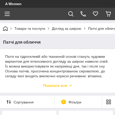
A Women
Товари та послуги
Догляд за шкірою
Патчі для облич
Патчі для обличчя
Патчі на гідрогелевій або тканинній основі стануть чудовим
варіантом для інтенсивного догляду за шкірою навколо очей.
Їх можна використовувати як наприкінці дня, так і після сну.
Основа патчів, просочена концентрованою сироваткою, до
складу якої входять виключно корисні речовини: вітаміни,
мінерали, витяжки рослин, амінокислоти, колаген та інші
Показати все
поживні інгредієнти.
Регулярне використання цього косметичного засобу знімає
набряклість повік, усуває сліди втоми та темні круги під
Сортування
0
Фільтри
очима, робить погляд вираженим. Гідрогелеві або тканинні
патчі, у складі яких містяться антиоксиданти або нікотинамід,
не тільки живлять, але й розгладжують дрібні зморшки та інші