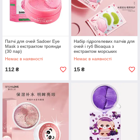
Патчі для очей Sadoer Eye
Набір гідрогелевих патчів для
Mask з екстрактом троянди
очей і губ Bioaqua з
(30 пар)
екстрактом морських
водоростей і вишні
Немає в наявності
Немає в наявності
112
15
₴
₴