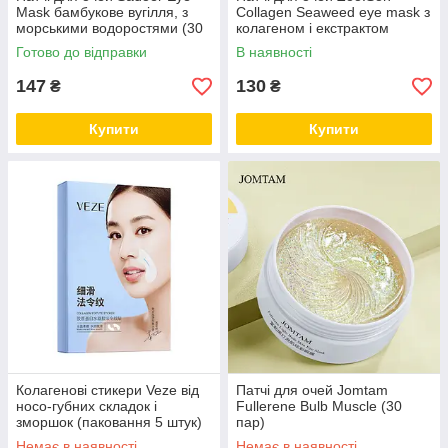
Mask бамбукове вугілля, з
Collagen Seaweed eye mask з
морськими водоростями (30
колагеном і екстрактом
пар)
морських водоростей (30
Готово до відправки
В наявності
пар)
147
130
₴
₴
Купити
Купити
Колагенові стикери Veze від
Патчі для очей Jomtam
носо-губних складок і
Fullerene Bulb Muscle (30
зморшок (паковання 5 штук)
пар)
Немає в наявності
Немає в наявності