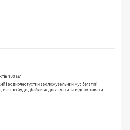
ктів 100 мл
егкий і водночас густий зволожувальний мус багатий
ите, всю ніч буде дбайливо доглядати та відновлювати