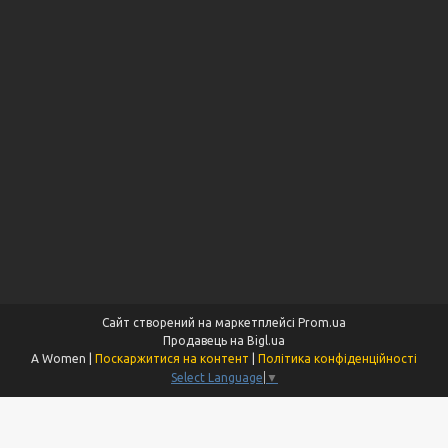
Сайт створений на маркетплейсі
Prom.ua
Продавець на Bigl.ua
A Women |
Поскаржитися на контент
|
Політика конфіденційності
Select Language
▼