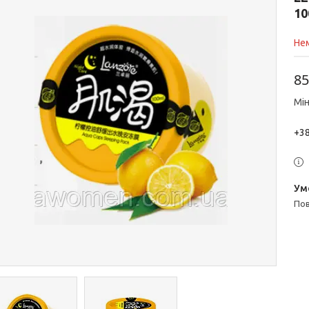
10
Нем
85
Мін
+38
п