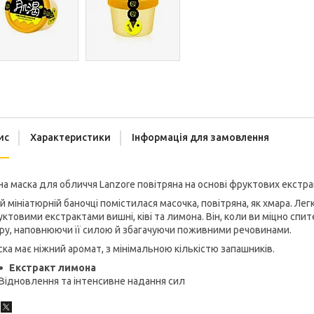
ис
Характеристики
Інформація для замовлення
на маска для обличчя Lanzore повітряна на основі фруктових екстра
ій мініатюрній баночці помістилася масочка, повітряна, як хмара. Л
ктовими екстрактами вишні, ківі та лимона. Він, коли ви міцно сп
ру, наповнюючи її силою й збагачуючи поживними речовинами.
ка має ніжний аромат, з мінімальною кількістю запашників.
Екстракт лимона
Відновлення та інтенсивне надання сил