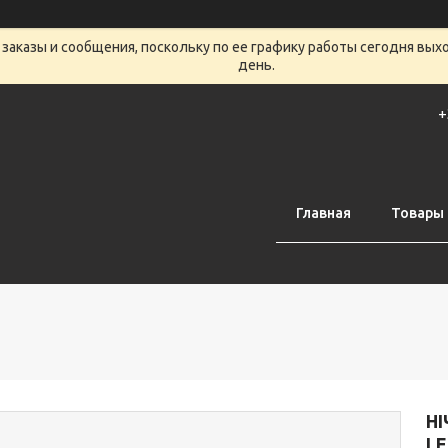
заказы и сообщения, поскольку по ее графику работы сегодня вых
день.
+
Главная
Товары 
Н
L