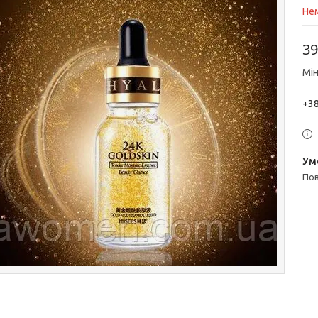
Нем
39
Мін
+38
п