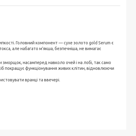
липкості. Головний компонент — сухе золото gold Serum є
окса, але набагато м'якша, безпечніша, не вимагає
зморщок, насамперед навколо очей і на лобі, так само
Засіб покращує функціонування живих клітин, відновлюючи
истовувати вранці та ввечері.