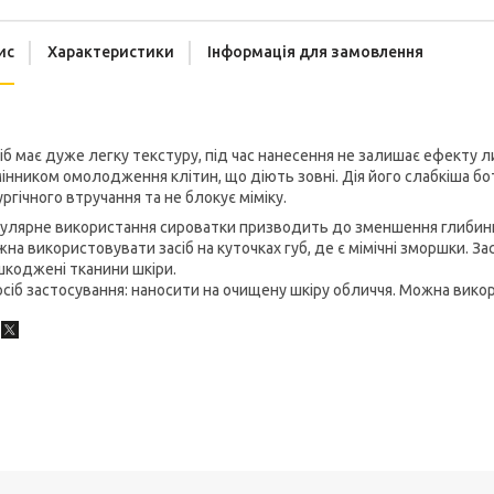
ис
Характеристики
Інформація для замовлення
іб має дуже легку текстуру, під час нанесення не залишає ефекту 
інником омолодження клітин, що діють зовні. Дія його слабкіша бот
ургічного втручання та не блокує міміку.
улярне використання сироватки призводить до зменшення глибини 
на використовувати засіб на куточках губ, де є мімічні зморшки. 
коджені тканини шкіри.
сіб застосування: наносити на очищену шкіру обличчя. Можна викор