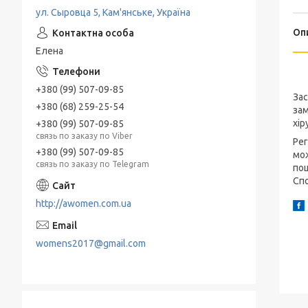
ул. Сыровца 5, Кам'янське, Україна
Оп
Елена
+380 (99) 507-09-85
Зас
+380 (68) 259-25-54
зам
хір
+380 (99) 507-09-85
связь по заказу по Viber
Рег
+380 (99) 507-09-85
мож
связь по заказу по Telegram
пош
Спо
http://awomen.com.ua
womens2017@gmail.com