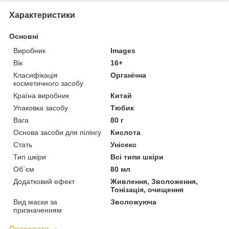
Характеристики
Основні
Виробник
Images
Вік
16+
Класифікація
Органічна
косметичного засобу
Країна виробник
Китай
Упаковка засобу
Тюбик
Вага
80 г
Основа засоби для пілінгу
Кислота
Стать
Унісекс
Тип шкіри
Всі типи шкіри
Об`єм
80 мл
Додатковий ефект
Живлення, Зволоження,
Тонізація, очищення
Вид маски за
Зволожуюча
призначенням
Приховати