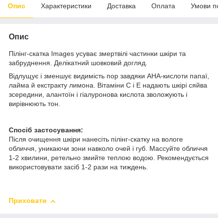
Опис
Характеристики
Доставка
Оплата
Умови п
Опис
Пілінг-скатка Images усуває змертвілі частинки шкіри та
забруднення. Делікатний шовковий догляд.
Відлущує і зменшує видимість пор завдяки AHA-кислоти папаї,
лайма й екстракту лимона. Вітаміни С і Е надають шкірі сяйва
зсередини, алантоїн і гіалуронова кислота зволожують і
вирівнюють тон.
Спосіб застосування:
Після очищення шкіри нанесіть пілінг-скатку на вологе
обличчя, уникаючи зони навколо очей і губ. Массуйте обличчя
1-2 хвилини, ретельно змийте теплою водою. Рекомендується
використовувати засіб 1-2 рази на тиждень.
Приховати