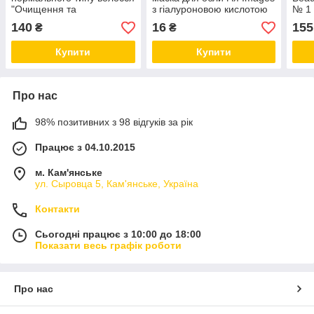
"Очищення та
з гіалуроновою кислотою
№ 1 
зволоження" з АНА-
25 g
нату
140
16
155
₴
₴
кислотами, пребіотиками,
яблучним оцтом 300 мл
Купити
Купити
Про нас
98% позитивних з 98 відгуків за рік
Працює з 04.10.2015
м. Кам'янське
ул. Сыровца 5, Кам'янське, Україна
Контакти
Сьогодні працює з 10:00 до 18:00
Показати весь графік роботи
Про нас