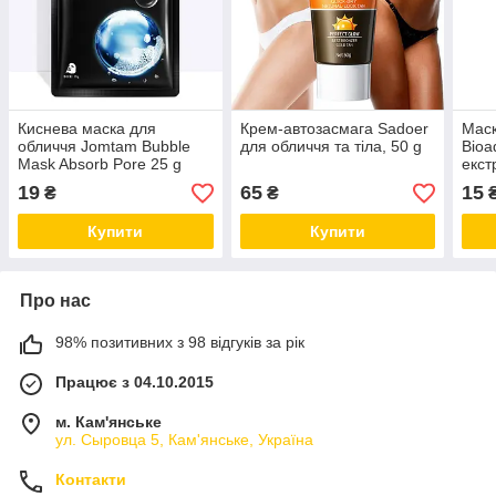
Киснева маска для
Крем-автозасмага Sadoer
Маск
обличчя Jomtam Bubble
для обличчя та тіла, 50 g
Bioa
Mask Absorb Pore 25 g
екст
19
65
15
₴
₴
Купити
Купити
Про нас
98% позитивних з 98 відгуків за рік
Працює з 04.10.2015
м. Кам'янське
ул. Сыровца 5, Кам'янське, Україна
Контакти