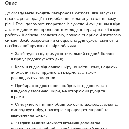
Опис
До складу гелю входить гіалуронова кислота, яка запускає
процес регенерації та вироблення колагену на клітинному
рівні. Гель допоможе впоратися із сухістю й лущенням шкіри,
а також допоможе продовжити молодість і красу вашої шкіри,
роблячи її свіжою, зволоженою, повною енергією й життєвою
силою. Засіб розроблений спеціально для сухої, тьмяної та
позбавленої пружності шкіри обличчя.
Засіб чудово підтримує оптимальний водний баланс
шкіри упродовж усього дня;
Крем швидко відновлює шкіру на клітинному, надаючи
їй еластичність, пружність і гладкість, а також
розгладжуючи зморшки;
Прибирає подразнення, набряклість, допомагає
швидкому загоєнню шкіри, не утворюючи рубці та
шрами;
Стимулює клітинний обмін речовин, зволожує, живить,
омолоджує шкіру, прискорює процес регенерації та
відновлення шкіри;
Завдяки великій кількості вітамінів допомагає
повернути шкірі сяйний, свіжий і відпочилий вигляд.