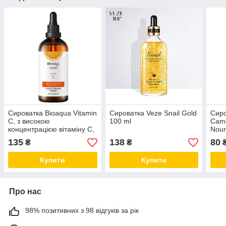
Сироватка Bioaqua Vitamin
Сироватка Veze Snail Gold
Сиро
C, з високою
100 ml
Came
концентрацією вітаміну C,
Nour
100 ml
екст
135
138
80
₴
₴
Купити
Купити
Про нас
98% позитивних з 98 відгуків за рік