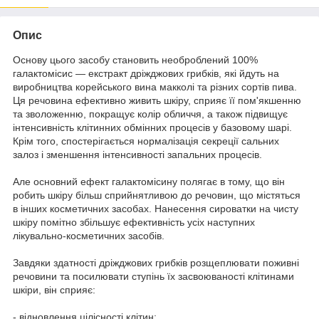
Опис
Основу цього засобу становить необроблений 100%
галактомісис — екстракт дріжджових грибків, які йдуть на
виробництва корейського вина макколі та різних сортів пива.
Ця речовина ефективно живить шкіру, сприяє її пом'якшенню
та зволоженню, покращує колір обличчя, а також підвищує
інтенсивність клітинних обмінних процесів у базовому шарі.
Крім того, спостерігається нормалізація секреції сальних
залоз і зменшення інтенсивності запальних процесів.
Але основний ефект галактомісину полягає в тому, що він
робить шкіру більш сприйнятливою до речовин, що містяться
в інших косметичних засобах. Нанесення сироватки на чисту
шкіру помітно збільшує ефективність усіх наступних
лікувально-косметичних засобів.
Завдяки здатності дріжджових грибків розщеплювати поживні
речовини та посилювати ступінь їх засвоюваності клітинами
шкіри, він сприяє:
- відновлення цілісності клітин;