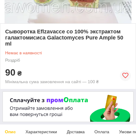
Сыворотка Eflzavacce со 100% экстрактом
галактомисиса Galactomyces Pure Ample 50
ml
Немає в наявності
Роздріб
90
₴
Мінімальна сума замовлення на сайті — 100 ₴
Опис
Характеристики
Доставка
Оплата
Умови п