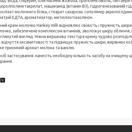
ад: вода, гліцерин, олія насіння жожоба, пропіленгліколь, пінтаер
церолполіметакрилат, ніацинамід (вітамін В3), гідрогенезований гі
ролізат молочного білка, стеарат сахарози, сополімер акрилоїлди
атрій ЕДТА, ароматизатор, метилізотіазолінон.
ний крем молочко Hankey milk відновлює свіжість і пружність шкіри
очко, забезпечене комплексом вітамінів, зволожує шкіру обличчя, 
оглянутий вигляд. Ніжна вершкова текстура крему чудово розподіля
 відчуття оксамитовості та підвищує пружність шкіри, вирівнює ко
е приємний аромат молока та ванілю.
сіб застосування: нанесіть необхідну кількість засобу на очищену ш
рання.