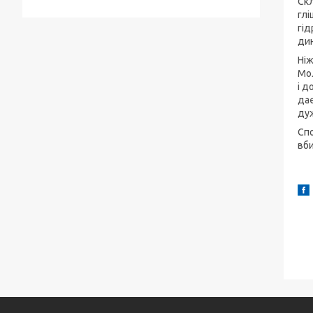
Скл
глі
гід
дин
Ніж
Мол
і д
дає
дуж
Спо
вби