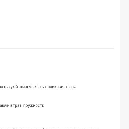
ть сухій шкірі м'якість і шовковистість.
аючи втраті пружності;