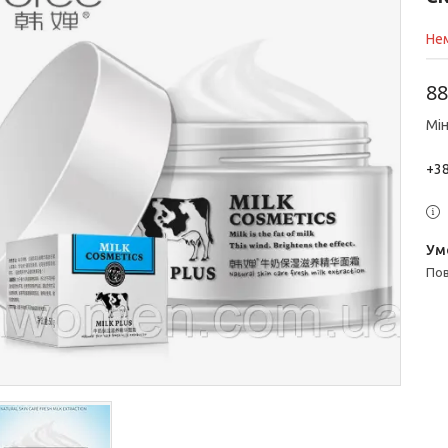
Нем
88
Мін
+38
п