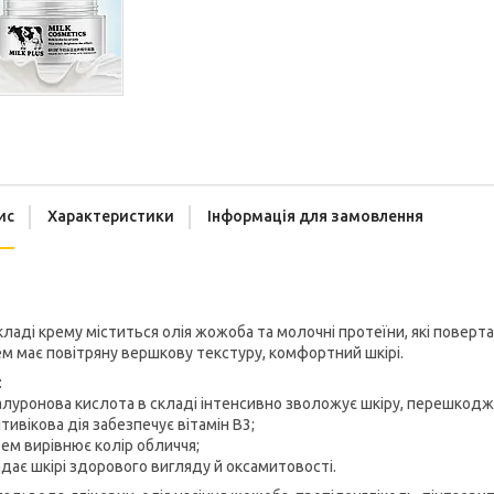
ис
Характеристики
Інформація для замовлення
кладі крему міститься олія жожоба та молочні протеїни, які повертаю
м має повітряну вершкову текстуру, комфортний шкірі.
:
іалуронова кислота в складі інтенсивно зволожує шкіру, перешкодж
нтивікова дія забезпечує вітамін В3;
рем вирівнює колір обличчя;
адає шкірі здорового вигляду й оксамитовості.