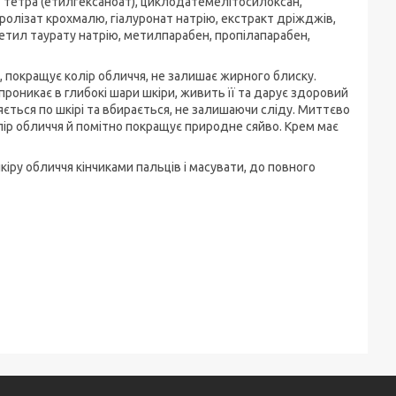
ит тетра (етилгексаноат), циклодатемелітосилоксан,
дролізат крохмалю, гіалуронат натрію, екстракт дріжджів,
метил таурату натрію, метилпарабен, пропілапарабен,
, покращує колір обличчя, не залишає жирного блиску.
проникає в глибокі шари шкіри, живить її та дарує здоровий
ється по шкірі та вбирається, не залишаючи сліду. Миттєво
лір обличчя й помітно покращує природне сяйво. Крем має
кіру обличчя кінчиками пальців і масувати, до повного