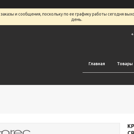
заказы и сообщения, поскольку по ее графику работы сегодня вых
день.
+
Главная
Товары 
КР
CR