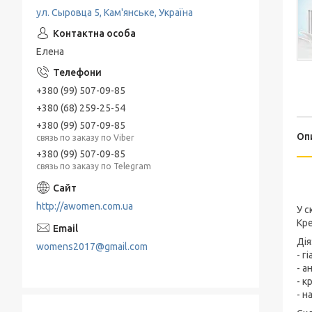
ул. Сыровца 5, Кам'янське, Україна
Елена
+380 (99) 507-09-85
+380 (68) 259-25-54
+380 (99) 507-09-85
Оп
связь по заказу по Viber
+380 (99) 507-09-85
связь по заказу по Telegram
http://awomen.com.ua
У с
Кре
Дія
womens2017@gmail.com
- г
- а
- к
- н