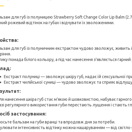
ьзам для губ із полуницею Strawberry Soft Change Color Lip Balm (2
кий рожевий відтінок на губах і відчувати їх зволоженими.
ойства:
ьзам для губ із полуничним екстрактом чудово зволожує, живить і за
ріння.
тику помада білого кольору, а під час нанесення з'являється гарний
лад:
Екстракт полуниці — зволожує шкіру губ, надає їй сексуальної пр
Екстракт чилійської суниці — чудово зволожує та сприяє відлущ
зультат:
ля нанесення шкіра губ стає м'якою й шовковистою, набуває гарного
азі регулярного використання губи перестають лущення і стають г
осіб застосування:
осьте бальзам на губи вранці та впродовж дня за потреби.
улювати інтенсивність відтінку можна нашаруванням — від світло