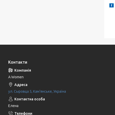
Контакти
A Women
ул. Сыровца 5, Кам'янське, Україна
Елена