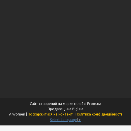
Сайт створений на маркетплейсі
Prom.ua
Продавець на Bigl.ua
A Women |
Поскаржитися на контент
|
Політика конфіденційності
Select Language
▼