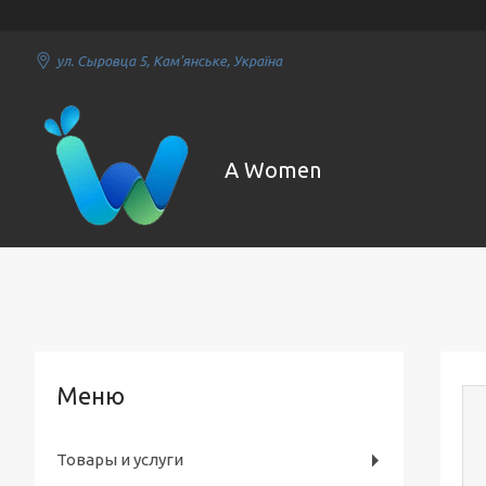
ул. Сыровца 5, Кам'янське, Україна
A Women
Товары и услуги