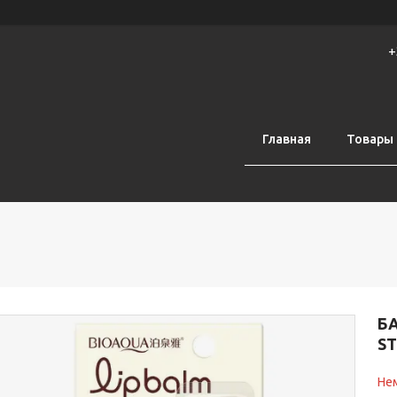
+
Главная
Товары 
Б
ST
Нем