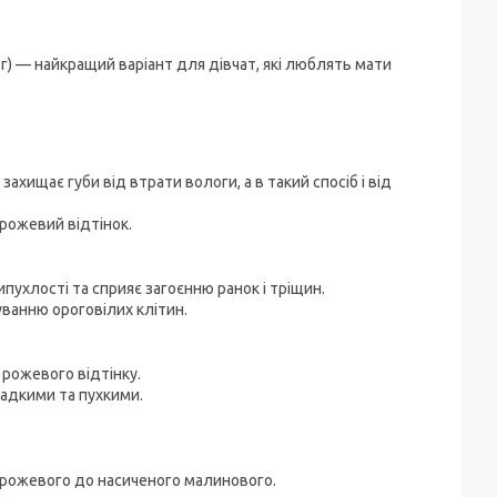
.7г) — найкращий варіант для дівчат, які люблять мати
хищає губи від втрати вологи, а в такий спосіб і від
 рожевий відтінок.
ипухлості та сприяє загоєнню ранок і тріщин.
уванню ороговілих клітин.
 рожевого відтінку.
ладкими та пухкими.
-рожевого до насиченого малинового.