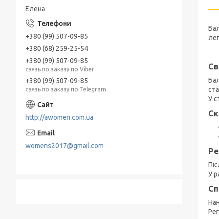
Елена
Бал
+380 (99) 507-09-85
лег
+380 (68) 259-25-54
+380 (99) 507-09-85
Св
связь по заказу по Viber
Бал
+380 (99) 507-09-85
ста
связь по заказу по Telegram
У с
Ск
http://awomen.com.ua
womens2017@gmail.com
Ре
Піс
У р
Сп
Нан
Рег