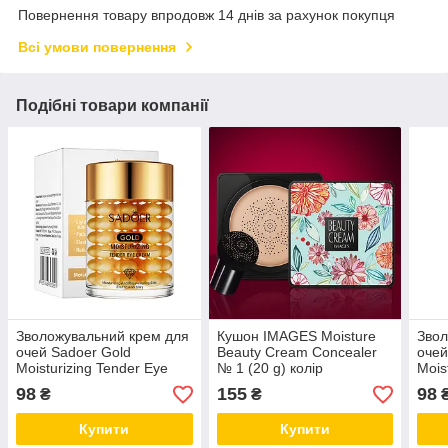
Повернення товару впродовж 14 днів за рахунок покупця
Всі умови повернення
Подібні товари компанії
Зволожувальний крем для
Кушон IMAGES Moisture
Звол
очей Sadoer Gold
Beauty Cream Concealer
очей
Moisturizing Tender Eye
№ 1 (20 g) колір
Mois
Cream з 24К золотом 60 g
натуральний
Crea
98
155
98
₴
₴
кисл
Купити
Купити