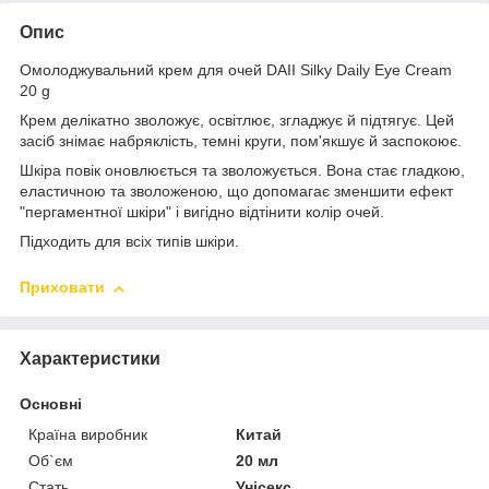
Опис
Омолоджувальний крем для очей DAII Silky Daily Eye Cream
20 g
Крем делікатно зволожує, освітлює, згладжує й підтягує. Цей
засіб знімає набряклість, темні круги, пом'якшує й заспокоює.
Шкіра повік оновлюється та зволожується. Вона стає гладкою,
еластичною та зволоженою, що допомагає зменшити ефект
"пергаментної шкіри" і вигідно відтінити колір очей.
Підходить для всіх типів шкіри.
Приховати
Характеристики
Основні
Країна виробник
Китай
Об`єм
20 мл
Стать
Унісекс