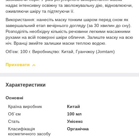
надає інтенсивну освіжну та зволожувальну дію, відновлюючи,
оживляючи шкіру та підтягуючи її.
Використання: нанесіть маску тонким шаром перед сном як
завершальний етап вечірнього догляду (за 30 хвилин до сну).
Розподіліть необхідну кількість речовини легкими масажними
рухами на всій поверхні шкіри обличчя. Залиште маску на всю
ніч. Вранці змийте залишки маски теплою водою.
Об'єм: 100 г. Виробництво: Китай, Гуанчжоу (Jomtam)
Приховати
Характеристики
Основні
Країна виробник
Китай
Об`єм
100 мл
Стать
Унісекс
Класифікація
Органічна
косметичного засобу