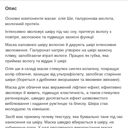
Опис
Основні компоненти маски: олія Ши, гіалуронова кислота,
молочний протеїн.
Інтенсивно зволожує шкіру під час сну, притягує вологу з
повітря, заспокоює та підвищує захисні функції.
Маска наповнює шкіру вологою й дарують шкірі інтенсивне
зволоження. Гіалуронат натрію утворює на шкірі захисну
плівку, запобігаючи втраті вологи. Працює як губка, яка
приймає вологу та віддає її шкірі.
Олія ши в складі маски стимулює синтез колагену, покращує
колір обличчя, захищає від ультрафіолету, запобігає старінню
шкіри (бореться з дрібними зморшками та віковими змінами).
Маска для обличчя має виражений ліфтинг-ефект, ефективно
зволожує й живить, підвищує еластичність, а також стимулює
регенерацію, швидко досягається ефект шовковистого
вибілювання і надання рум'янцю та блиску. Шкіра стає
молодшою та ніжнішою.
Засіб має приємну гелеву текстуру, яка буквально тане під час
нанесення на шкіру. Маска швидко вбирається в шкіру, не
забиваючи пори. У разі регулярного використання маска