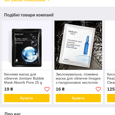
Подібні товари компанії
Киснева маска для
Зволожувальна, поживна
Кисн
обличчя Jomtam Bubble
маска для обличчя Images
Peac
Mask Absorb Pore 25 g
з гіалуроновою кислотою
Clea
25 g
100 
19
16
125
₴
₴
Купити
Купити
Про нас