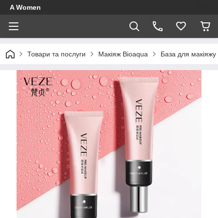
A Women
Товари та послуги
Макіяж Bioaqua
База для макіяжу