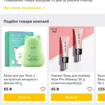
Повернення товару впродовж 14 днів за рахунок покупця
Всі умови повернення
Подібні товари компанії
Крем для рук Veze з
Уценка! База для макіяжу
Кушо
екстрактом кипариса і
Veze Pre-Makeup 30 g
Beau
фіалки 60 g
(помятая коробка)))
№ 1 
нату
65
45
155
₴
₴
Купити
Купити