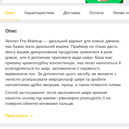
Опис
Характеристики
Доставка
Оплата
Умови п
Опис
Venzen Pre-Makeup — ідеальний варіант для кожної дівчини,
яка бажає мати ідеальний макіяж. Праймер не тільки дасть
змогу вашим декоративним продуктам триматися в рази
довше, але й допоможе приховати вади шкіри. База має
приємну кремоподібну консистенцію, яка легко наноситься й
розподіляється по шкірі, заповнюючи її нерівності,
вирівнюючи тон. За допомогою цього засобу, ви зможете з
легкістю розпрасувати мікрорельєф шкіри та зробити
непомітними дрібні зморшки, прищі, а також пігментні плями.
Спосіб застосування: після зволоження шкіри кремом
нанесіть основу під макіяж і рівномірно розподіліть її на
поверхні обличчя кінчиками пальців.
Приховати