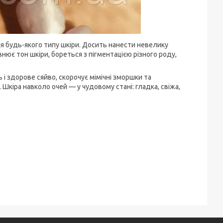
я будь-якого типу шкіри. Досить нанести невелику
івнює тон шкіри, бореться з пігментацією різного роду,
 і здорове сяйво, скорочує мімічні зморшки та
 Шкіра навколо очей — у чудовому стані: гладка, свіжа,