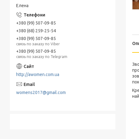
Елена
+380 (99) 507-09-85
+380 (68) 259-25-54
+380 (99) 507-09-85
Оп
связь по заказу по Viber
+380 (99) 507-09-85
связь по заказу по Telegram
Зво
про
http://awomen.com.ua
зов
пок
Кре
womens2017@gmail.com
най