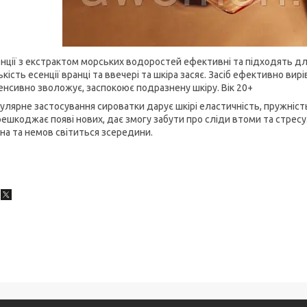
нції з екстрактом морських водоростей ефективні та підходять дл
ькість есенції вранці та ввечері та шкіра засяє. Засіб ефективно вир
енсивно зволожує, заспокоює подразнену шкіру. Вік 20+
улярне застосування сироватки дарує шкірі еластичність, пружність
ешкоджає появі нових, дає змогу забути про сліди втоми та стресу.
на та немов світиться зсередини.