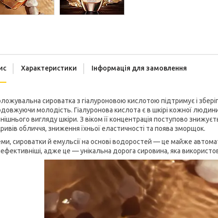
ис
Характеристики
Інформація для замовлення
ложувальна сироватка з гіалуроновою кислотою підтримує і зберіг
довжуючи молодість. Гіалуронова кислота є в шкірі кожної людини
нішнього вигляду шкіри. З віком її концентрація поступово знижуєт
ривів обличчя, зниження їхньої еластичності та поява зморщок.
ми, сироватки й емульсії на основі водоростей — це майже автомат
ефективніші, адже це — унікальна дорога сировина, яка використ