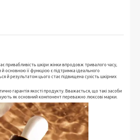
ає привабливість шкіри жінки впродовж тривалого часу,
 й основною її функцією є підтримка ідеального
ься й результатом цього стає підвищена сухість шкірних
ично гарантія якості продукту. Вважається, що такі засоби
овують як основний компонент переважно люксові марки.