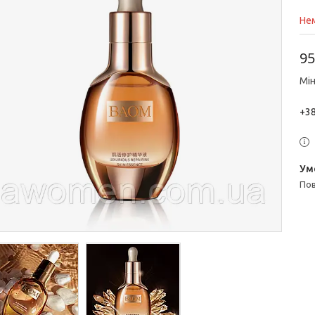
Нем
95
Мін
+38
п