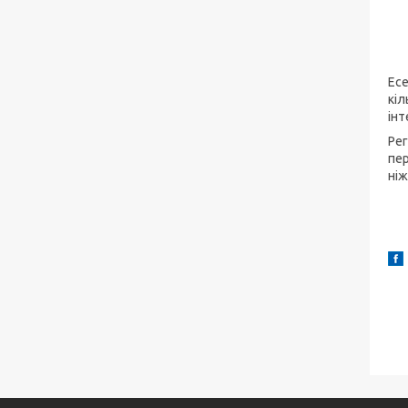
Есе
кіл
інт
Рег
пер
ніж