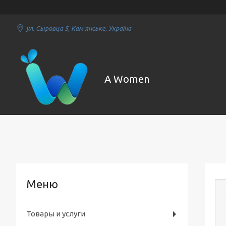
ул. Сыровца 5, Кам'янське, Україна
A Women
Товары и услуги