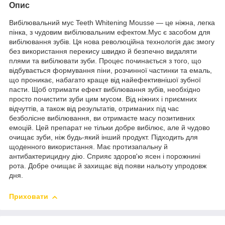
Опис
Вибілювальний мус Teeth Whitening Mousse — це ніжна, легка
пінка, з чудовим вибілювальним ефектом.Мус є засобом для
вибілювання зубів. Ця нова революційна технологія дає змогу
без використання перекису швидко й безпечно видаляти
плями та вибілювати зуби. Процес починається з того, що
відбувається формування піни, розчинної частинки та емаль,
що проникає, набагато краще від найефективнішої зубної
пасти. Щоб отримати ефект вибілювання зубів, необхідно
просто почистити зуби цим мусом. Від ніжних і приємних
відчуттів, а також від результатів, отриманих під час
безболісне вибілювання, ви отримаєте масу позитивних
емоцій. Цей препарат не тільки добре вибілює, але й чудово
очищає зуби, ніж будь-який інший продукт. Підходить для
щоденного використання. Має протизапальну й
антибактерицидну дію. Сприяє здоров'ю ясен і порожнині
рота. Добре очищає й захищає від появи нальоту упродовж
дня.
Приховати