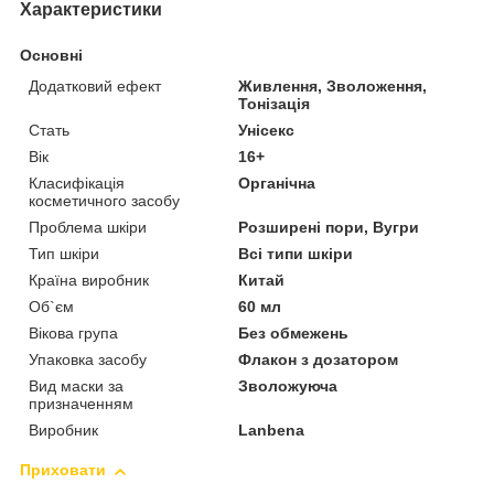
Характеристики
Основні
Додатковий ефект
Живлення, Зволоження,
Тонізація
Стать
Унісекс
Вік
16+
Класифікація
Органічна
косметичного засобу
Проблема шкіри
Розширені пори, Вугри
Тип шкіри
Всі типи шкіри
Країна виробник
Китай
Об`єм
60 мл
Вікова група
Без обмежень
Упаковка засобу
Флакон з дозатором
Вид маски за
Зволожуюча
призначенням
Виробник
Lanbena
Приховати