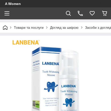
A Women
Товари та послуги
Догляд за шкірою
Засоби з догля