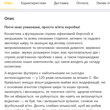
Опис
Характеристики
Доставка
Оплата
Умови п
Опис
Патчі нові упаковані, просто м'ята коробка!
Косметика з фулерином сприяє ефективній боротьбі зі
зморшками та всіма ознаками старіння, активно та надовго
зволожує шкіру та захищає від впливу сонячного
випромінювання та негативних чинників довкілля, вирівнює
тон шкіри, звужує розширені пори, має протизапальну дію і
сприяє розв'язанню проблем з акне, а також перешкоджає
окисненню інших компонентів, що також входять до складу
косметики.
А водночас фулерен є найсильнішим на сьогодні
антиоксидантом — у 120 разів сильнішим за вітамін С. Він
буквально знищує вільні радикали майже всіх модифікацій, які
є основним агентом старіння шкіри та інших органів,
засмічують і виснажують, як токсичне сміття, здорові клітини.
Він не вбирається, не руйнується, він навіть не витрачається
водночас — як був, так і залишається кулькою, схожою на
футбольний м'яч. Досить слабких кількостей, щоб він робив