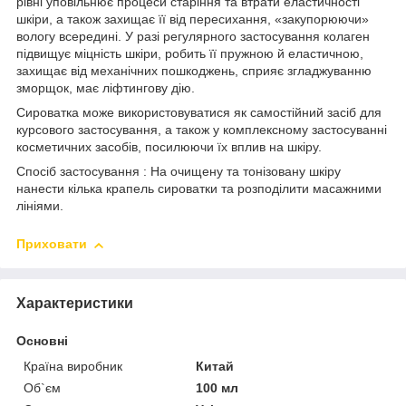
рівні уповільнює процеси старіння та втрати еластичності
шкіри, а також захищає її від пересихання, «закупорюючи»
вологу всередині. У разі регулярного застосування колаген
підвищує міцність шкіри, робить її пружною й еластичною,
захищає від механічних пошкоджень, сприяє згладжуванню
зморщок, має ліфтингову дію.
Сироватка може використовуватися як самостійний засіб для
курсового застосування, а також у комплексному застосуванні
косметичних засобів, посилюючи їх вплив на шкіру.
Спосіб застосування : На очищену та тонізовану шкіру
нанести кілька крапель сироватки та розподілити масажними
лініями.
Приховати
Характеристики
Основні
Країна виробник
Китай
Об`єм
100 мл