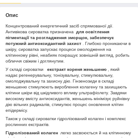
Опис
Концентрований енергетичний засіб спрямованої дії.
Антивікова сироватка призначена
для освітлення
пігментації та розгладження зморщок, забезпечує
потужний антиоксидантний захист
. Глибоко проникаючи в
шкіру, сироватка запускає процеси омолодження на
клітинному рівні, неабияк покращує зовнішній вигляд, робить
обличчя свіжим і доглянутим.
У складі сироватки
екстракт кореня женьшеню
, який
надає регенерувальну, тонізувальну, стимулювальну,
омолоджувальну та захисну дію. Гінзенозиди в складі
женьшеню стимулюють вироблення колагену та захищають
клітини шкіри від шкідливого впливу ультрафіолету. Завдяки
високому вмісту антиоксидантів, женьшень мінімізує руйнівну
дію вільних радикалів, стимулює процес оновлення клітин
епідермісу.
Також у складі сироватки гідролізований колаген і комплекс
рослинних екстрактів.
Гідролізований колаген
легко засвоюється й на клітинному