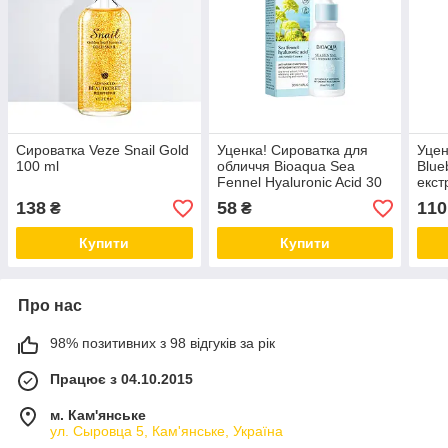
Сироватка Veze Snail Gold
Уценка! Сироватка для
Уцен
100 ml
обличчя Bioaqua Sea
Blue
Fennel Hyaluronic Acid 30
екст
ml (м'ятна коробка)
(м'я
138
58
110
₴
₴
Купити
Купити
Про нас
98% позитивних з 98 відгуків за рік
Працює з 04.10.2015
м. Кам'янське
ул. Сыровца 5, Кам'янське, Україна