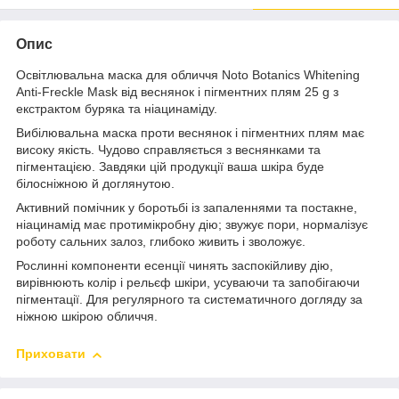
Опис
Освітлювальна маска для обличчя Noto Botanics Whitening
Anti-Freckle Mask від веснянок і пігментних плям 25 g з
екстрактом буряка та ніацинаміду.
Вибілювальна маска проти веснянок і пігментних плям має
високу якість. Чудово справляється з веснянками та
пігментацією. Завдяки цій продукції ваша шкіра буде
білосніжною й доглянутою.
Активний помічник у боротьбі із запаленнями та постакне,
ніацинамід має протимікробну дію; звужує пори, нормалізує
роботу сальних залоз, глибоко живить і зволожує.
Рослинні компоненти есенції чинять заспокійливу дію,
вирівнюють колір і рельєф шкіри, усуваючи та запобігаючи
пігментації. Для регулярного та систематичного догляду за
ніжною шкірою обличчя.
Приховати