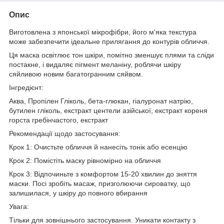
Опис
Виготовлена з японської мікрофібри, його м'яка текстура
може забезпечити ідеальне прилягання до контурів обличчя.
Ця маска освітлює тон шкіри, помітно зменшує плями та сліди
постакне, і видаляє пігмент меланіну, роблячи шкіру
сяйливою новим багатогранним сяйвом.
Інгредієнт:
Аква, Пропілен Гліколь, бета-глюкан, гіалуронат натрію,
бутилен гліколь, екстракт центели азійської, екстракт кореня
горста гребінчастого, екстракт
Рекомендації щодо застосування:
Крок 1: Очистьте обличчя й нанесіть тонік або есенцію
Крок 2: Помістіть маску рівномірно на обличчя
Крок 3: Відпочиньте з комфортом 15-20 хвилин до зняття
маски. Посі зробіть масаж, призголюючи сироватку, що
залишилася, у шкіру до повного вбирання
Увага:
Тільки для зовнішнього застосування. Уникати контакту з