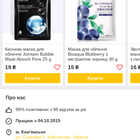
Киснева маска для
Маска для обличчя
Звол
обличчя Jomtam Bubble
Bioaqua Blubberry з
маск
Mask Absorb Pore 25 g
екстрактом чорниці 30 g
з гі
25 g
19
15
16
₴
₴
Купити
Купити
Про нас
98% позитивних з 98 відгуків за рік
Працює з 04.10.2015
м. Кам'янське
ул. Сыровца 5, Кам'янське, Україна