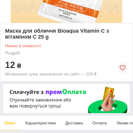
Маска для обличчя Bioaqua Vitamin C з
вітаміном C 25 g
Немає в наявності
Роздріб
12
₴
Мінімальна сума замовлення на сайті — 100 ₴
Опис
Характеристики
Доставка
Оплата
Умови п