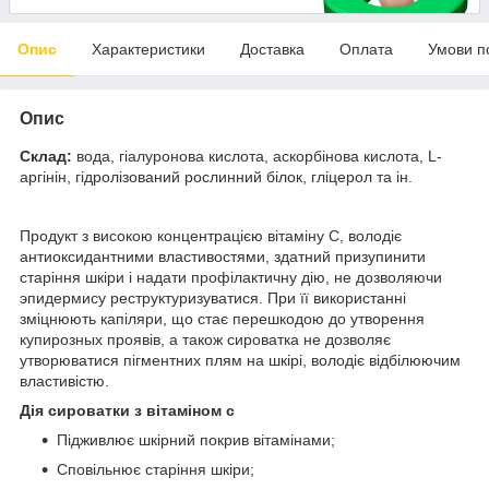
Опис
Характеристики
Доставка
Оплата
Умови п
Опис
Склад:
вода, гіалуронова кислота, аскорбінова кислота, L-
аргінін, гідролізований рослинний білок, гліцерол та ін.
Продукт з високою концентрацією вітаміну С, володіє
антиоксидантними властивостями, здатний призупинити
старіння шкіри і надати профілактичну дію, не дозволяючи
эпидермису реструктуризуватися. При її використанні
зміцнюють капіляри, що стає перешкодою до утворення
купирозных проявів, а також сироватка не дозволяє
утворюватися пігментних плям на шкірі, володіє відбілюючим
властивістю.
Дія сироватки з вітаміном с
Підживлює шкірний покрив вітамінами;
Сповільнює старіння шкіри;