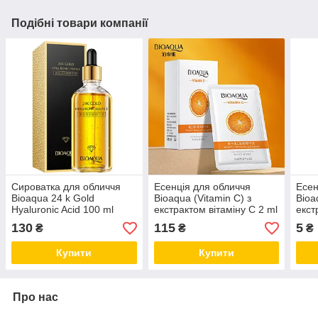
Подібні товари компанії
Сироватка для обличчя
Есенція для обличчя
Есен
Bioaqua 24 k Gold
Bioaqua (Vitamin C) з
Bioa
Hyaluronic Acid 100 ml
екстрактом вітаміну C 2 ml
екст
(паковання 30 штук)
(1 ш
130
115
5
₴
₴
₴
Купити
Купити
Про нас