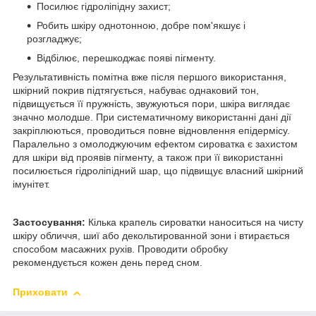
Посилює гідроліпідну захист;
Робить шкіру однотонною, добре пом'якшує і
розгладжує;
Відбілює, перешкоджає появі пігменту.
Результативність помітна вже після першого використання,
шкірний покрив підтягується, набуває однаковий тон,
підвищується її пружність, звужуються пори, шкіра виглядає
значно молодше. При систематичному використанні дані дії
закріплюються, проводиться повне відновлення епідермісу.
Паралельно з омолоджуючим ефектом сироватка є захистом
для шкіри від проявів пігменту, а також при її використанні
посилюється гідроліпідний шар, що підвищує власний шкірний
імунітет.
Застосування:
Кілька крапель сироватки наноситься на чисту
шкіру обличчя, шиї або декольтированной зони і втирається
способом масажних рухів. Проводити обробку
рекомендується кожен день перед сном.
Приховати