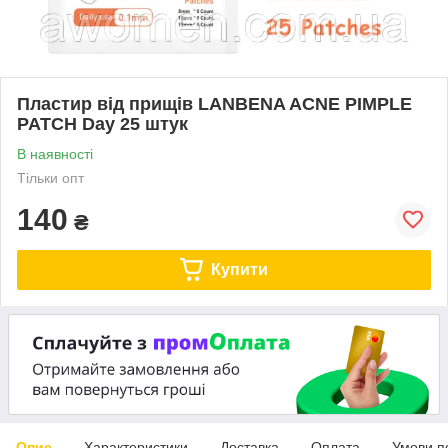
Пластир від прищів LANBENA ACNE PIMPLE
PATCH Day 25 штук
В наявності
Тільки опт
140
₴
Купити
Опис
Характеристики
Доставка
Оплата
Умови п