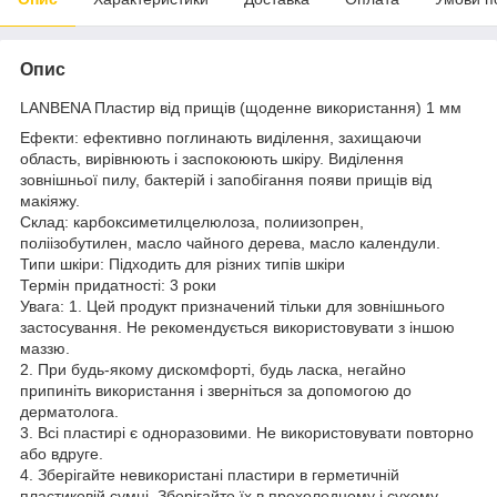
Опис
LANBENA Пластир від прищів (щоденне використання) 1 мм
Ефекти: ефективно поглинають виділення, захищаючи
область, вирівнюють і заспокоюють шкіру. Виділення
зовнішньої пилу, бактерій і запобігання появи прищів від
макіяжу.
Склад: карбоксиметилцелюлоза, полиизопрен,
поліізобутилен, масло чайного дерева, масло календули.
Типи шкіри: Підходить для різних типів шкіри
Термін придатності: 3 роки
Увага: 1. Цей продукт призначений тільки для зовнішнього
застосування. Не рекомендується використовувати з іншою
маззю.
2. При будь-якому дискомфорті, будь ласка, негайно
припиніть використання і зверніться за допомогою до
дерматолога.
3. Всі пластирі є одноразовими. Не використовувати повторно
або вдруге.
4. Зберігайте невикористані пластири в герметичній
пластиковій сумці. Зберігайте їх в прохолодному і сухому