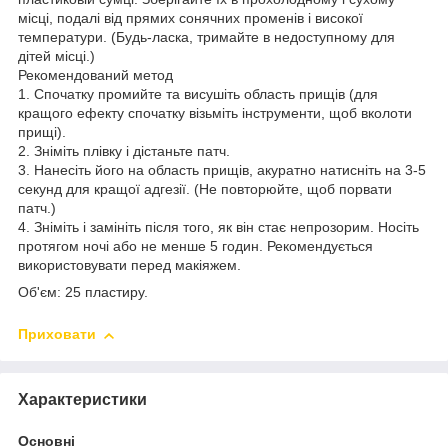
місці, подалі від прямих сонячних променів і високої
температури. (Будь-ласка, тримайте в недоступному для
дітей місці.)
Рекомендований метод
1. Спочатку промийте та висушіть область прищів (для
кращого ефекту спочатку візьміть інструменти, щоб вколоти
прищі).
2. Зніміть плівку і дістаньте патч.
3. Нанесіть його на область прищів, акуратно натисніть на 3-5
секунд для кращої адгезії. (Не повторюйте, щоб порвати
патч.)
4. Зніміть і замініть після того, як він стає непрозорим. Носіть
протягом ночі або не менше 5 годин. Рекомендується
використовувати перед макіяжем.
Об'єм: 25 пластиру.
Приховати
Характеристики
Основні