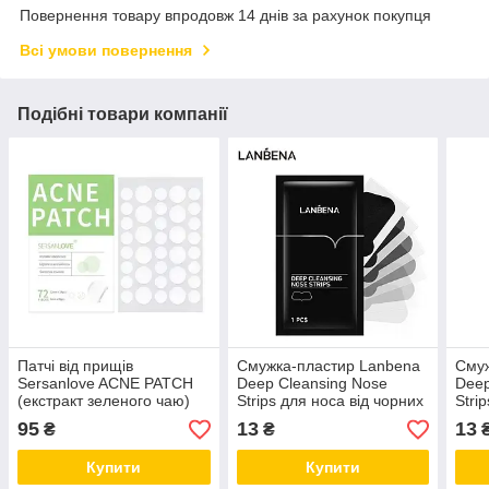
Повернення товару впродовж 14 днів за рахунок покупця
Всі умови повернення
Подібні товари компанії
Патчі від прищів
Смужка-пластир Lanbena
Смуж
Sersanlove ACNE PATCH
Deep Cleansing Nose
Deep
(екстракт зеленого чаю)
Strips для носа від чорних
Stri
72 штуки
цяток з бамбуковим
цято
95
13
13
₴
₴
вугіллям (1 штука)
штук
Купити
Купити