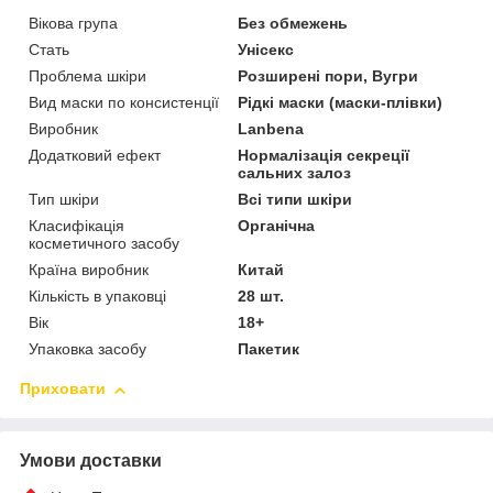
Вікова група
Без обмежень
Стать
Унісекс
Проблема шкіри
Розширені пори, Вугри
Вид маски по консистенції
Рідкі маски (маски-плівки)
Виробник
Lanbena
Додатковий ефект
Нормалізація секреції
сальних залоз
Тип шкіри
Всі типи шкіри
Класифікація
Органічна
косметичного засобу
Країна виробник
Китай
Кількість в упаковці
28 шт.
Вік
18+
Упаковка засобу
Пакетик
Приховати
Умови доставки