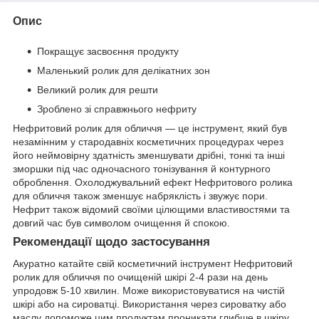
Опис
Покращує засвоєння продукту
Маленький ролик для делікатних зон
Великий ролик для решти
Зроблено зі справжнього нефриту
Нефритовий ролик для обличчя — це інструмент, який був
незамінним у стародавніх косметичних процедурах через
його неймовірну здатність зменшувати дрібні, тонкі та інші
зморшки під час одночасного тонізування й контурного
оброблення. Охолоджувальний ефект Нефритового ролика
для обличчя також зменшує набряклість і звужує пори.
Нефрит також відомий своїми цілющими властивостями та
довгий час був символом очищення й спокою.
Рекомендації щодо застосування
Акуратно катайте свій косметичний інструмент Нефритовий
ролик для обличчя по очищеній шкірі 2-4 рази на день
упродовж 5-10 хвилин. Може використовуватися на чистій
шкірі або на сироватці. Використання через сироватку або
маслу допоможе цим продуктам проникати глибше в шкіру