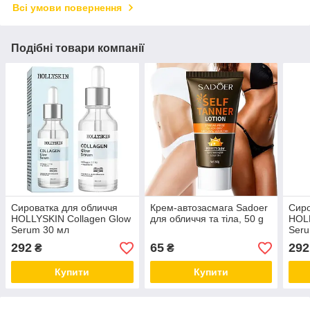
Всі умови повернення
Подібні товари компанії
Сироватка для обличчя
Крем-автозасмага Sadoer
Сиро
HOLLYSKIN Collagen Glow
для обличчя та тіла, 50 g
HOLL
Serum 30 мл
Seru
292
65
292
₴
₴
Купити
Купити