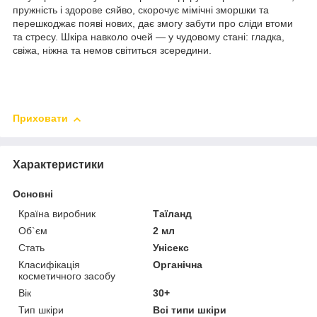
пружність і здорове сяйво, скорочує мімічні зморшки та
перешкоджає появі нових, дає змогу забути про сліди втоми
та стресу. Шкіра навколо очей — у чудовому стані: гладка,
свіжа, ніжна та немов світиться зсередини.
Приховати
Характеристики
Основні
Країна виробник
Таїланд
Об`єм
2 мл
Стать
Унісекс
Класифікація
Органічна
косметичного засобу
Вік
30+
Тип шкіри
Всі типи шкіри