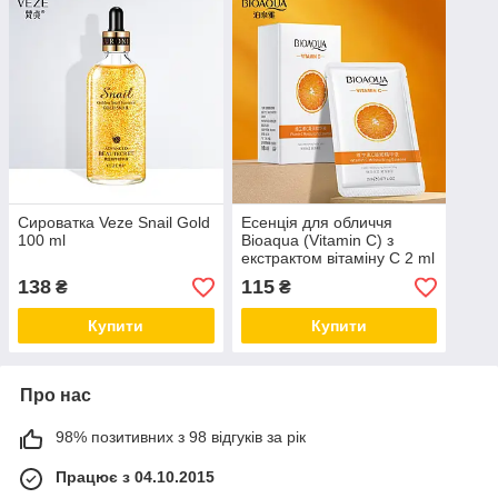
Сироватка Veze Snail Gold
Есенція для обличчя
100 ml
Bioaqua (Vitamin C) з
екстрактом вітаміну C 2 ml
(паковання 30 штук)
138
115
₴
₴
Купити
Купити
Про нас
98% позитивних з 98 відгуків за рік
Працює з 04.10.2015