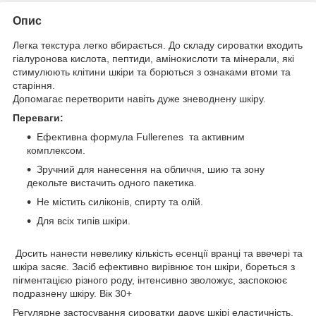
Опис
Легка текстура легко вбирається. До складу сироватки входить
гіалуронова кислота, пептиди, амінокислоти та мінерали, які
стимулюють клітини шкіри та борються з ознаками втоми та
старіння.
Допомагає перетворити навіть дуже зневоднену шкіру.
Переваги:
Ефективна формула Fullerenes та активним
комплексом.
Зручний для нанесення на обличчя, шию та зону
декольте вистачить одного пакетика.
Не містить силіконів, спирту та олій.
Для всіх типів шкіри.
Досить нанести невелику кількість есенції вранці та ввечері та
шкіра засяє. Засіб ефективно вирівнює тон шкіри, бореться з
пігментацією різного роду, інтенсивно зволожує, заспокоює
подразнену шкіру. Вік 30+
Регулярне застосування сироватки дарує шкірі еластичність,