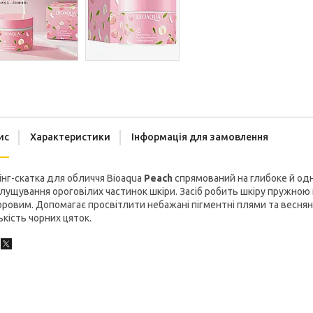
ис
Характеристики
Інформація для замовлення
інг-скатка для обличчя Bioaqua
Peach
спрямований на глибоке й одн
лущування ороговілих частинок шкіри. Засіб робить шкіру пружною 
ровим. Допомагає просвітлити небажані пігментні плями та веснян
ькість чорних цяток.