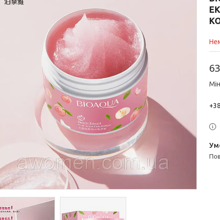
ЕК
К
Нем
63
Мін
+38
п