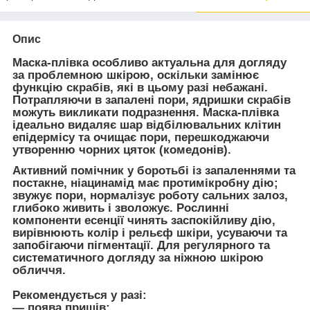
Опис
Маска-плівка особливо актуальна для догляду
за проблемною шкірою, оскільки замінює
функцію скрабів, які в цьому разі небажані.
Потрапляючи в запалені пори, ядришки скрабів
можуть викликати подразнення. Маска-плівка
ідеально видаляє шар відбілювальних клітин
епідермісу та очищає пори, перешкоджаючи
утворенню чорних цяток (комедонів).
Активний помічник у боротьбі із запаленнями та
постакне, ніацинамід має протимікробну дію;
звужує пори, нормалізує роботу сальних залоз,
глибоко живить і зволожує. Рослинні
компоненти есенції чинять заспокійливу дію,
вирівнюють колір і рельєф шкіри, усуваючи та
запобігаючи пігментації. Для регулярного та
систематичного догляду за ніжною шкірою
обличчя.
Рекомендується у разі:
— поява прищів;