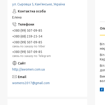
ул. Сыровца 5, Кам'янське, Україна
Елена
Оп
+380 (99) 507-09-85
+380 (68) 259-25-54
+380 (99) 507-09-85
Віт
связь по заказу по Viber
мік
+380 (99) 507-09-85
Віт
связь по заказу по Telegram
Кер
Віт
http://awomen.com.ua
дог
Вим
вол
womens2017@gmail.com