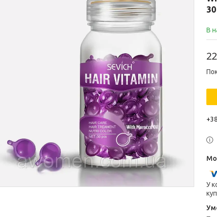
30
В н
22
Пок
+38
У к
куп