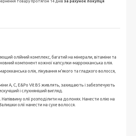
овернення товару протягом 14 днів
за рахунок покупця
лющий олійний комплекс, багатий на мінерали, вітаміни та
сновний компонент кожної капсулки-маррокканська олія.
рокканська олія, лікування м'якого та гладкого волосся,
міни A, C, E&Po Vit B5 живлять, захищають і забезпечують
скучіший і слухняніший вигляд.
 Напіввину олії розподілити на долонях. Нанести олію на
алишки олії нанести на сухе волосся.