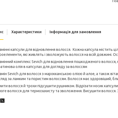
п
ис
Характеристики
Інформація для замовлення
амінні капсули для відновлення волосся. Кожна капсула містить ці
роелементи, які живлять і зволожують волосся на всій довжині. О
амінний комплекс Sevich для відновлення пошкодженого волосся, ма
атинова олія в капсулах для догляду за волоссям
амін Sevich для волосся з марокканською олією й алое, а також віта
ляд за ламким та пористим волоссям. Волосся має здоровіший, бли
ити волосся й трохи підсушити рушником. Відрізати носик капсули.
оге волосся для термозахисту та зволоження. Висушити волосся. З