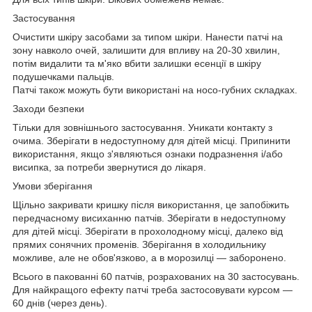
Застосування
Очистити шкіру засобами за типом шкіри. Нанести патчі на
зону навколо очей, залишити для впливу на 20-30 хвилин,
потім видалити та м'яко вбити залишки есенції в шкіру
подушечками пальців.
Патчі також можуть бути використані на носо-губних складках.
Заходи безпеки
Тільки для зовнішнього застосування. Уникати контакту з
очима. Зберігати в недоступному для дітей місці. Припинити
використання, якщо з'являються ознаки подразнення і/або
висипка, за потреби звернутися до лікаря.
Умови зберігання
Щільно закривати кришку після використання, це запобіжить
передчасному висиханню патчів. Зберігати в недоступному
для дітей місці. Зберігати в прохолодному місці, далеко від
прямих сонячних променів. Зберігання в холодильнику
можливе, але не обов'язково, а в морозилці — заборонено.
Всього в пакованні 60 патчів, розрахованих на 30 застосувань.
Для найкращого ефекту патчі треба застосовувати курсом —
60 днів (через день).