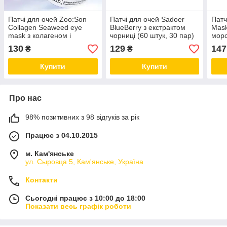
Патчі для очей Zoo:Son
Патчі для очей Sadoer
Патч
Collagen Seaweed eye
BlueBerry з екстрактом
Mask
mask з колагеном і
чорниці (60 штук, 30 пар)
мор
екстрактом морських
NEW!
(30 
130
129
147
₴
₴
водоростей (30 пар)
Купити
Купити
Про нас
98% позитивних з 98 відгуків за рік
Працює з 04.10.2015
м. Кам'янське
ул. Сыровца 5, Кам'янське, Україна
Контакти
Сьогодні працює з 10:00 до 18:00
Показати весь графік роботи