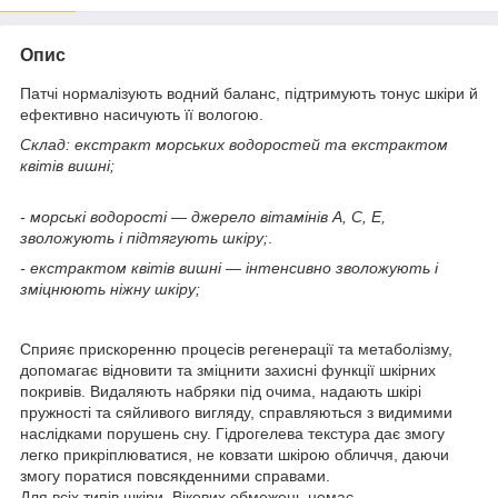
Опис
Патчі нормалізують водний баланс, підтримують тонус шкіри й
ефективно насичують її вологою.
Склад: екстракт морських водоростей та екстрактом
квітів вишні;
- морські водорості — джерело вітамінів А, С, Е,
зволожують і підтягують шкіру;
.
- екстрактом квітів вишні — інтенсивно зволожують і
зміцнюють ніжну шкіру;
Сприяє прискоренню процесів регенерації та метаболізму,
допомагає відновити та зміцнити захисні функції шкірних
покривів. Видаляють набряки під очима, надають шкірі
пружності та сяйливого вигляду, справляються з видимими
наслідками порушень сну. Гідрогелева текстура дає змогу
легко прикріплюватися, не ковзати шкірою обличчя, даючи
змогу поратися повсякденними справами.
Для всіх типів шкіри. Вікових обмежень немає.