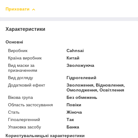
Приховати
Характеристики
Основні
Виробник
Cahnsai
Країна виробник
Китай
Вид маски за
Зволожуюча
призначенням
Вид догляду
Гідрогелевий
Додатковий ефект
Зволоження, Відновлення,
Омолодження, Освітлення
Вікова група
Без обмежень
Область застосування
Повіки
Стать
Жіноча
Гіпоалергенний
Так
Упаковка засобу
Банка
Користувальницькі характеристики