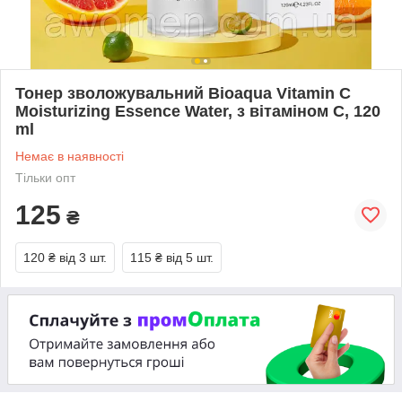
Тонер зволожувальний Bioaqua Vitamin C
Moisturizing Essence Water, з вітаміном С, 120
ml
Немає в наявності
Тільки опт
125
₴
120 ₴
від 3 шт.
115 ₴
від 5 шт.