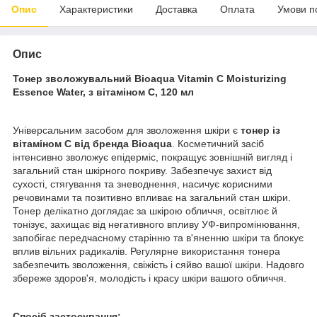
Опис
Характеристики
Доставка
Оплата
Умови п
Опис
Тонер зволожувальний Bioaqua Vitamin C Moisturizing
Essence Water, з вітаміном С, 120 мл
Універсальним засобом для зволоження шкіри є
тонер із
вітаміном C від бренда Bioaqua
. Косметичний засіб
інтенсивно зволожує епідерміс, покращує зовнішній вигляд і
загальний стан шкірного покриву. Забезпечує захист від
сухості, стягування та зневоднення, насичує корисними
речовинами та позитивно впливає на загальний стан шкіри.
Тонер делікатно доглядає за шкірою обличчя, освітлює й
тонізує, захищає від негативного впливу УФ-випромінювання,
запобігає передчасному старінню та в'яненню шкіри та блокує
вплив вільних радикалів. Регулярне використання тонера
забезпечить зволоження, свіжість і сяйво вашої шкіри. Надовго
збереже здоров'я, молодість і красу шкіри вашого обличчя.
Спосіб застосування: