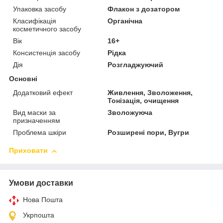
Упаковка засобу
Флакон з дозатором
Класифікація
Органічна
косметичного засобу
Вік
16+
Консистенція засобу
Рідка
Дія
Розгладжуючий
Основні
Додатковий ефект
Живлення, Зволоження,
Тонізація, очищення
Вид маски за
Зволожуюча
призначенням
Проблема шкіри
Розширені пори, Вугри
Приховати
Умови доставки
Нова Пошта
Укрпошта