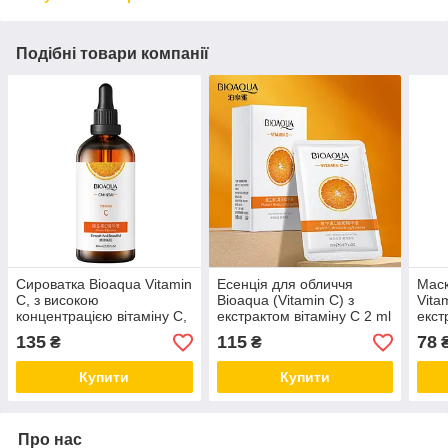
Подібні товари компанії
Сироватка Bioaqua Vitamin
Есенція для обличчя
Маск
C, з високою
Bioaqua (Vitamin C) з
Vita
концентрацією вітаміну C,
екстрактом вітаміну C 2 ml
екст
100 ml
(паковання 30 штук)
g
135
115
78
₴
₴
Купити
Купити
Про нас