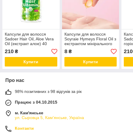
Капсули для волосся
Капсули для волосся
Капс
Sadoer Hair Oil, Aloe Vera
Soyraie Hymeys Floral Oil з
Sado
Oil (екстракт алое) 40
екстрактом мінірального
горі
капсул
мастила (1 штука)
капс
210
8
210
₴
₴
Купити
Купити
Про нас
98% позитивних з 98 відгуків за рік
Працює з 04.10.2015
м. Кам'янське
ул. Сыровца 5, Кам'янське, Україна
Контакти