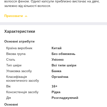
волосся феном. Однієї капсули приблизно вистачає на двічі,
залежно від кількості волосся.
Приховати
Характеристики
Основні атрибути
Країна виробник
Китай
Вікова група
Без обмежень
Стать
Унісекс
Тип шкіри
Всі типи шкіри
Упаковка засобу
Банка
Класифікація
Органічна
косметичного засобу
Вік
16+
Консистенція засобу
Рідка
Дія
Розгладжуючий
Основні