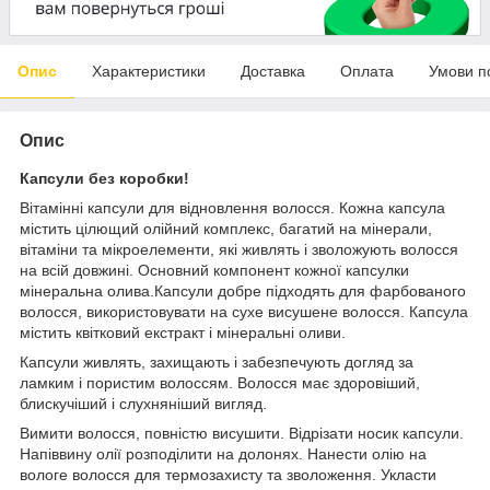
Опис
Характеристики
Доставка
Оплата
Умови п
Опис
Капсули без коробки!
Вітамінні капсули для відновлення волосся. Кожна капсула
містить цілющий олійний комплекс, багатий на мінерали,
вітаміни та мікроелементи, які живлять і зволожують волосся
на всій довжині. Основний компонент кожної капсулки
мінеральна олива.Капсули добре підходять для фарбованого
волосся, використовувати на сухе висушене волосся. Капсула
містить квітковий екстракт і мінеральні оливи.
Капсули живлять, захищають і забезпечують догляд за
ламким і пористим волоссям. Волосся має здоровіший,
блискучіший і слухняніший вигляд.
Вимити волосся, повністю висушити. Відрізати носик капсули.
Напіввину олії розподілити на долонях. Нанести олію на
вологе волосся для термозахисту та зволоження. Укласти