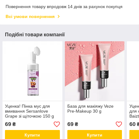
Повернення товару впродовж 14 днів за рахунок покупця
Всі умови повернення
Подібні товари компанії
Уценка! Пінка мус для
База для макіяжу Veze
Уцен
вмивання Sersanlove
Pre-Makeup 30 g
для 
Grape зі щіточкою 150 g
Baiz
(екстракт винограду) без
не р
69
69
60
₴
₴
коробки
коль
Купити
Купити