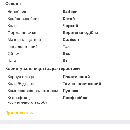
Основні
Виробник
Sadoer
Країна виробник
Китай
Колір
Чорний
Форма щіточки
Веретеноподібна
Матеріал щетини
Силікон
Гіпоалергенний
Так
Об`єм
8 мл
Вага
8 г
Користувальницькі характеристики
Корпус олівця
Пластиковий
Колір/Відтінок
Темно-коричневий
Комплектація аплікатором
Пухівка
Класифікація
Професійна
косметичного засобу
Приховати