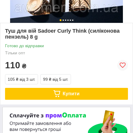
Туш для вій Sadoer Curly Think (силіконова
пензель) 8 g
Готово до відправки
Тільки опт
110
₴
105 ₴
від 3 шт.
99 ₴
від 5 шт.
Купити