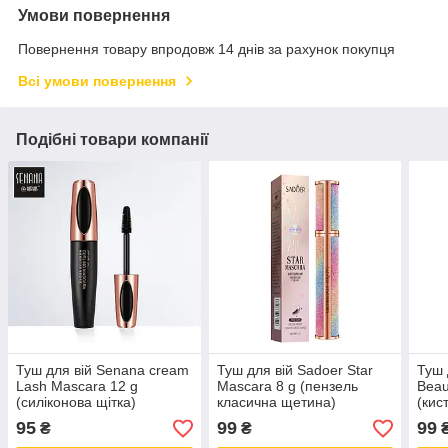
Умови повернення
Повернення товару впродовж 14 днів за рахунок покупця
Всі умови повернення
Подібні товари компанії
Туш для вій Senana cream
Туш для вій Sadoer Star
Туш 
Lash Mascara 12 g
Mascara 8 g (пензель
Beau
(силіконова щітка)
класична щетина)
(кис
95
99
99
₴
₴