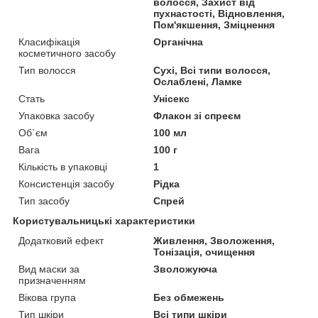
волосся, Захист від
пухнастості, Відновлення,
Пом'якшення, Зміцнення
Класифікація
Органічна
косметичного засобу
Тип волосся
Сухі, Всі типи волосся,
Ослаблені, Ламке
Стать
Унісекс
Упаковка засобу
Флакон зі спреєм
Об`єм
100 мл
Вага
100 г
Кількість в упаковці
1
Консистенція засобу
Рідка
Тип засобу
Спрей
Користувальницькі характеристики
Додатковий ефект
Живлення, Зволоження,
Тонізація, очищення
Вид маски за
Зволожуюча
призначенням
Вікова група
Без обмежень
Тип шкіри
Всі типи шкіри