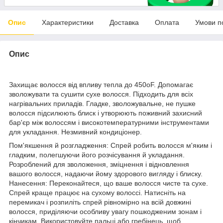
Опис
Характеристики
Доставка
Оплата
Умови п
Опис
Захищає волосся від впливу тепла до 450oF. Допомагає
зволожувати та сушити сухе волосся. Підходить для всіх
нагрівальних приладів. Гладке, зволожувальне, не пушке
волосся підсилюють блиск і утворюють поживний захисний
бар'єр між волоссям і високотемпературними інструментами
для укладання. Незмивний кондиціонер.
Пом'якшення й розгладження: Спрей робить волосся м'яким і
гладким, полегшуючи його розчісування й укладання.
Розроблений для зволоження, зміцнення і відновлення
вашого волосся, надаючи йому здорового вигляду і блиску.
Нанесення: Переконайтеся, що ваше волосся чисте та сухе.
Спрей краще працює на сухому волоссі. Натисніть на
перемикач і розпиліть спрей рівномірно на всій довжині
волосся, приділяючи особливу увагу пошкодженим зонам і
кінчикам. Використовуйте пальці або гребінець, щоб