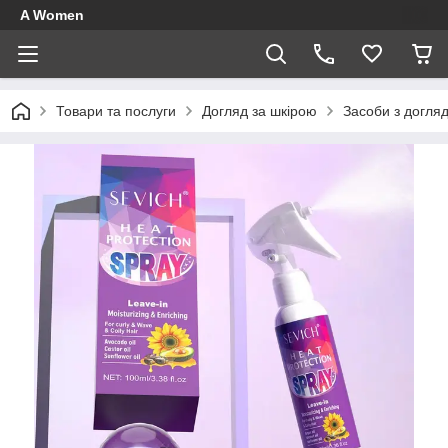
A Women
Товари та послуги
Догляд за шкірою
Засоби з догля