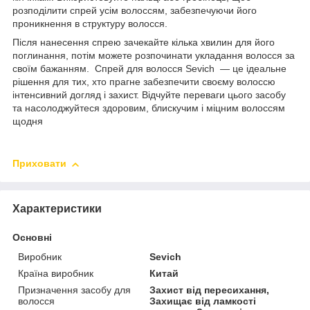
розподілити спрей усім волоссям, забезпечуючи його
проникнення в структуру волосся.
Після нанесення спрею зачекайте кілька хвилин для його
поглинання, потім можете розпочинати укладання волосся за
своїм бажанням. Спрей для волосся Sevich — це ідеальне
рішення для тих, хто прагне забезпечити своєму волоссю
інтенсивний догляд і захист. Відчуйте переваги цього засобу
та насолоджуйтеся здоровим, блискучим і міцним волоссям
щодня
Приховати
Характеристики
Основні
Виробник
Sevich
Країна виробник
Китай
Призначення засобу для
Захист від пересихання,
волосся
Захищає від ламкості