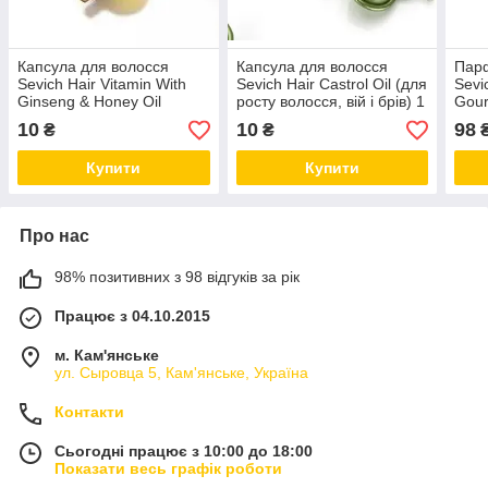
Капсула для волосся
Капсула для волосся
Пар
Sevich Hair Vitamin With
Sevich Hair Castrol Oil (для
Sevi
Ginseng & Honey Oil
росту волосся, вій і брів) 1
Gour
(женьшень і мед) 1 штука
штука
10
10
98
₴
₴
Купити
Купити
Про нас
98% позитивних з 98 відгуків за рік
Працює з 04.10.2015
м. Кам'янське
ул. Сыровца 5, Кам'янське, Україна
Контакти
Сьогодні працює з 10:00 до 18:00
Показати весь графік роботи