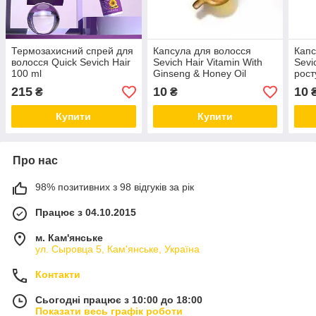
Термозахисний спрей для
Капсула для волосся
Капс
волосся Quick Sevich Hair
Sevich Hair Vitamin With
Sevi
100 ml
Ginseng & Honey Oil
рост
(женьшень і мед) 1 штука
штук
215
10
10
₴
₴
Купити
Купити
Про нас
98% позитивних з 98 відгуків за рік
Працює з 04.10.2015
м. Кам'янське
ул. Сыровца 5, Кам'янське, Україна
Контакти
Сьогодні працює з 10:00 до 18:00
Показати весь графік роботи