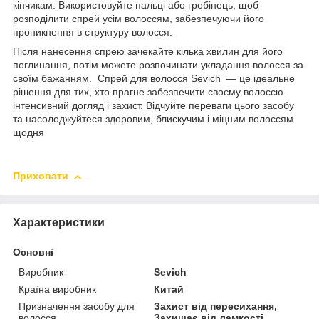
кінчикам. Використовуйте пальці або гребінець, щоб
розподілити спрей усім волоссям, забезпечуючи його
проникнення в структуру волосся.
Після нанесення спрею зачекайте кілька хвилин для його
поглинання, потім можете розпочинати укладання волосся за
своїм бажанням. Спрей для волосся Sevich — це ідеальне
рішення для тих, хто прагне забезпечити своєму волоссю
інтенсивний догляд і захист. Відчуйте переваги цього засобу
та насолоджуйтеся здоровим, блискучим і міцним волоссям
щодня
Приховати
Характеристики
Основні
Виробник
Sevich
Країна виробник
Китай
Призначення засобу для
Захист від пересихання,
волосся
Захищає від ламкості