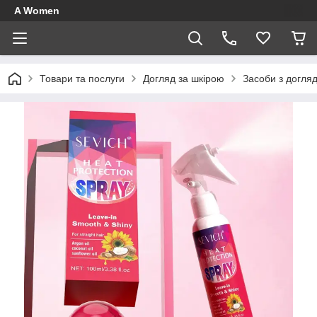
A Women
Товари та послуги
Догляд за шкірою
Засоби з догля