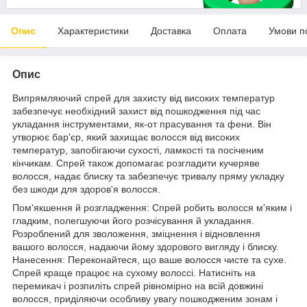
Опис
Характеристики
Доставка
Оплата
Умови п
Опис
Випрямляючий спрей для захисту від високих температур
забезпечує необхідний захист від пошкодження під час
укладання інструментами, як-от прасування та фени. Він
утворює бар'єр, який захищає волосся від високих
температур, запобігаючи сухості, ламкості та посіченим
кінчикам. Спрей також допомагає розгладити кучеряве
волосся, надає блиску та забезпечує тривалу пряму укладку
без шкоди для здоров'я волосся.
Пом'якшення й розгладження: Спрей робить волосся м'яким і
гладким, полегшуючи його розчісування й укладання.
Розроблений для зволоження, зміцнення і відновлення
вашого волосся, надаючи йому здорового вигляду і блиску.
Нанесення: Переконайтеся, що ваше волосся чисте та сухе.
Спрей краще працює на сухому волоссі. Натисніть на
перемикач і розпиліть спрей рівномірно на всій довжині
волосся, приділяючи особливу увагу пошкодженим зонам і