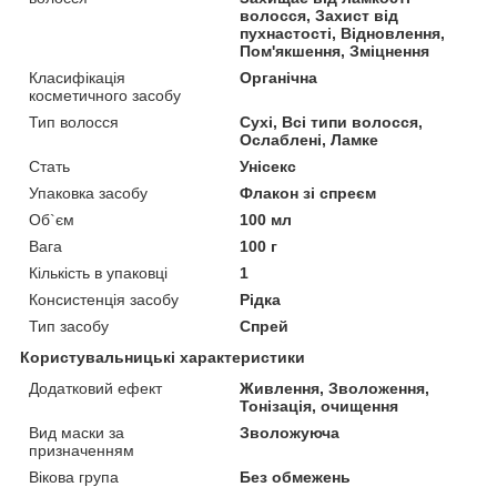
волосся, Захист від
пухнастості, Відновлення,
Пом'якшення, Зміцнення
Класифікація
Органічна
косметичного засобу
Тип волосся
Сухі, Всі типи волосся,
Ослаблені, Ламке
Стать
Унісекс
Упаковка засобу
Флакон зі спреєм
Об`єм
100 мл
Вага
100 г
Кількість в упаковці
1
Консистенція засобу
Рідка
Тип засобу
Спрей
Користувальницькі характеристики
Додатковий ефект
Живлення, Зволоження,
Тонізація, очищення
Вид маски за
Зволожуюча
призначенням
Вікова група
Без обмежень