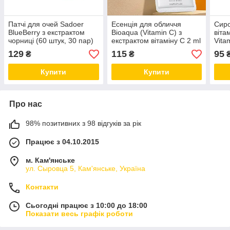
Патчі для очей Sadoer
Есенція для обличчя
Сиро
BlueBerry з екстрактом
Bioaqua (Vitamin C) з
віта
чорниці (60 штук, 30 пар)
екстрактом вітаміну C 2 ml
Vita
NEW!
(паковання 30 штук)
мл
129
115
95
₴
₴
Купити
Купити
Про нас
98% позитивних з 98 відгуків за рік
Працює з 04.10.2015
м. Кам'янське
ул. Сыровца 5, Кам'янське, Україна
Контакти
Сьогодні працює з 10:00 до 18:00
Показати весь графік роботи