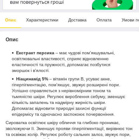
Опис
Характеристики
Доставка
Оплата
Умови п
Опис
Екстракт персика
– має чудові пом'якшувальні,
освітлювальні властивості, сприяє відновленню
еластичності та пружності, допомагає позбутися
зморшок і в'ялості.
Ніацинамід 5%
– вітамін групи B, усуває акне,
гіперпігментацію, пом'якшує, звужує розширені пори.
Успішно справляється з нерівномірним тоном та
тьмяністю шкіри. Регулює вироблення себуму, зменшує
кількість запалень та надмірну жирність шкіри.
Допомагає відновити природні захисні функції
епідермісу та одночасно заспокоює почервоніння.
Сироватка освітлює шкіру обличчя та глибоко проникає,
зволожуючи її. Зменшує прояви гіперпігментації, вирівнює тон
та освіжає колір. Регулює роботу сальних залоз, звужує пори,