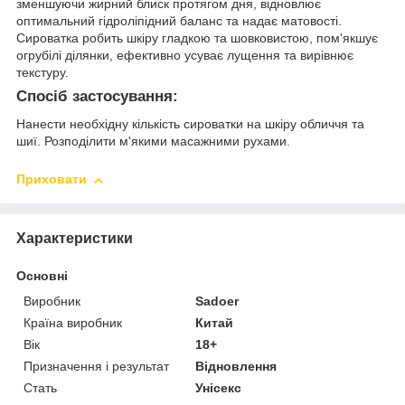
зменшуючи жирний блиск протягом дня, відновлює
оптимальний гідроліпідний баланс та надає матовості.
Сироватка робить шкіру гладкою та шовковистою, пом'якшує
огрубілі ділянки, ефективно усуває лущення та вирівнює
текстуру.
Спосіб застосування:
Нанести необхідну кількість сироватки на шкіру обличчя та
шиї. Розподілити м'якими масажними рухами.
Приховати
Характеристики
Основні
Виробник
Sadoer
Країна виробник
Китай
Вік
18+
Призначення і результат
Відновлення
Стать
Унісекс