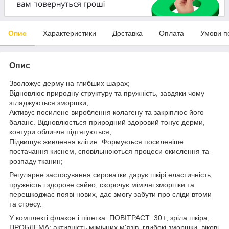
Опис
Характеристики
Доставка
Оплата
Умови п
Опис
Зволожує дерму на глибших шарах;
Відновлює природну структуру та пружність, завдяки чому
згладжуються зморшки;
Активує посилене вироблення колагену та закріплює його
баланс. Відновлюється природний здоровий тонус дерми,
контури обличчя підтягуються;
Підвищує живлення клітин. Формується посиленіше
постачання киснем, сповільнюються процеси окислення та
розпаду тканин;
Регулярне застосування сироватки дарує шкірі еластичність,
пружність і здорове сяйво, скорочує мімічні зморшки та
перешкоджає появі нових, дає змогу забути про сліди втоми
та стресу.
У комплекті флакон і піпетка. ПОВІТРАСТ: 30+, зріла шкіра;
ПРОБЛЕМА: активність мімічних м'язів, глибокі зморшки, вікові