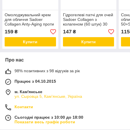
Омолоджувальний крем
Гідрогелеві патчі для очей
Сонц
для обличчя Sadoer
Sadoer Collagen з
обли
Collagen Anty-Aging проти
колагеном (60 штук) 30
50+S
старіння шкіри 100 g
пар
ніац
159
147
115
₴
₴
Купити
Купити
Про нас
98% позитивних з 98 відгуків за рік
Працює з 04.10.2015
м. Кам'янське
ул. Сыровца 5, Кам'янське, Україна
Контакти
Сьогодні працює з 10:00 до 18:00
Показати весь графік роботи