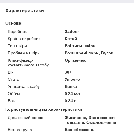
Характеристики
Основні
Виробник
Sadoer
Країна виробник
Китай
Тип шкіри
Всі типи шкіри
Проблема шкіри
Розширені пори, Вугри
Класифікація
Органічна
косметичного засобу
Вік
30+
Стать
Унісекс
Упаковка засобу
Банка
Об`єм
0.34 мл
Вага
0.34 г
Користувальницькі характеристики
Додатковий ефект
Живлення, Зволоження,
Тонізація, Омолодження
Вікова група
Без обмежень