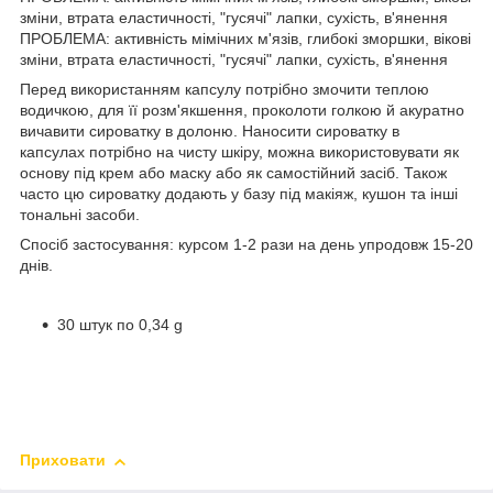
зміни, втрата еластичності, "гусячі" лапки, сухість, в'янення
ПРОБЛЕМА: активність мімічних м'язів, глибокі зморшки, вікові
зміни, втрата еластичності, "гусячі" лапки, сухість, в'янення
Перед використанням капсулу потрібно змочити теплою
водичкою, для її розм'якшення, проколоти голкою й акуратно
вичавити сироватку в долоню. Наносити сироватку в
капсулах потрібно на чисту шкіру, можна використовувати як
основу під крем або маску або як самостійний засіб. Також
часто цю сироватку додають у базу під макіяж, кушон та інші
тональні засоби.
Спосіб застосування: курсом 1-2 рази на день упродовж 15-20
днів.
30 штук по 0,34 g
Приховати