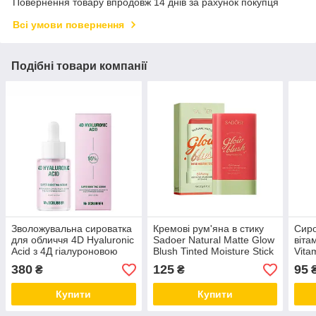
Повернення товару впродовж 14 днів за рахунок покупця
Всі умови повернення
Подібні товари компанії
Зволожувальна сироватка
Кремові рум'яна в стику
Сиро
для обличчя 4D Hyaluronic
Sadoer Natural Matte Glow
віта
Acid з 4Д гіалуроновою
Blush Tinted Moisture Stick
Vita
кислотою Mr.SCRUBBER
(№2 Hot Red)
мл
380
125
95
₴
₴
30 мл
Купити
Купити