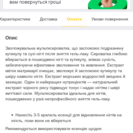
Характеристики
Доставка
Оплата
Умови повернення
Опис
Зволожувальна мультисироватка, що заспокоює подразнену
кутикулу та сухі нігті після зняття гель-лаку. Сироватка глибоко
вбирається в пошкоджені нігті та кутикулу, знімає сухість,
забезпечуючи ефективне зволоження та живлення. Екстракт
квіток матрикарії очищає, зволожує й заспокоює кутикулу та
шкіру навколо нігтя. Екстракт морських водоростей зміцнює й
захищає. Один із найкращих нутрицієнтів — натуральний
екстракт чорного рису підвищує тонус і надає нігтям і шкірі
життєвої сили. Мультисироватка ідеальна для нігтів,
пошкоджених у разі непрофесійного зняття гель-лаку.
Нанесіть 3-5 крапель есенції для відновлення нігтів на
ніготь, поки вони не вбереться
Рекомендується використовувати есенцію щодня