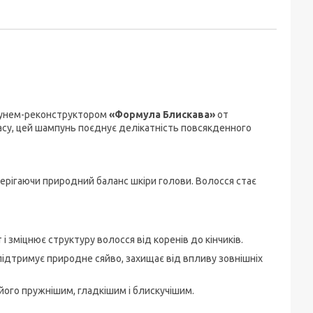
мпунем-реконструктором
«Формула Блискава»
от
расу, цей шампунь поєднує делікатність повсякденного
рігаючи природний баланс шкіри голови. Волосся стає
і зміцнює структуру волосся від коренів до кінчиків.
ідтримує природне сяйво, захищає від впливу зовнішніх
 його пружнішим, гладкішим і блискучішим.