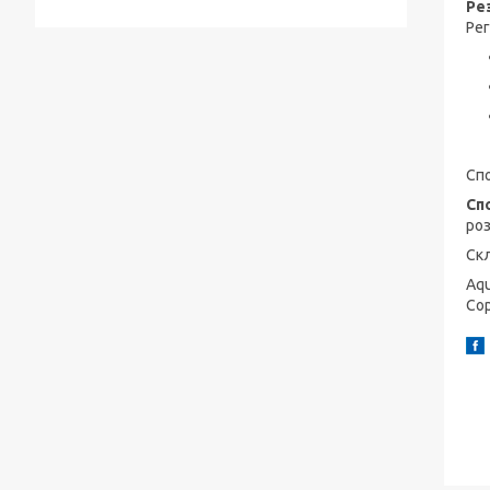
Ре
Ре
Спо
Сп
роз
Ск
Aqu
Cop