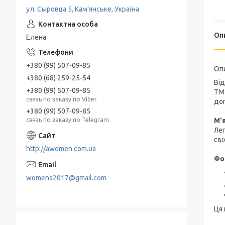
ул. Сыровца 5, Кам'янське, Україна
Оп
Елена
+380 (99) 507-09-85
Оп
+380 (68) 259-25-54
Від
+380 (99) 507-09-85
Т
связь по заказу по Viber
дог
+380 (99) 507-09-85
М'
связь по заказу по Telegram
Лег
сві
http://awomen.com.ua
Фо
womens2017@gmail.com
Ця 