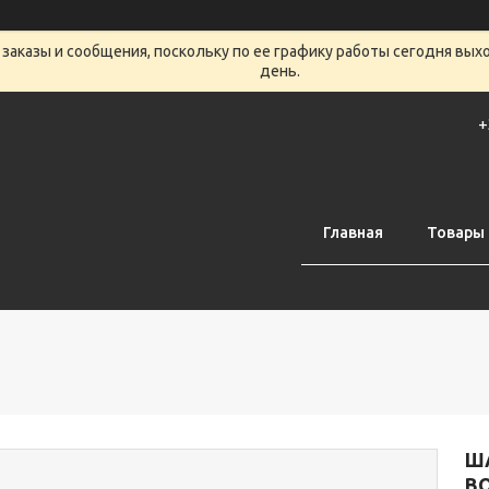
заказы и сообщения, поскольку по ее графику работы сегодня вых
день.
+
Главная
Товары 
Ш
В