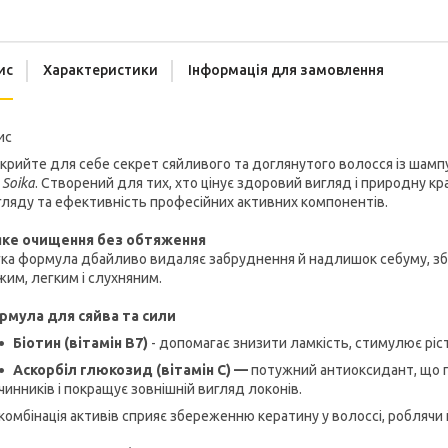
ис
Характеристики
Інформація для замовлення
ис
крийте для себе секрет сяйливого та доглянутого волосся із ша
М
Soika
. Створений для тих, хто цінує здоровий вигляд і природну к
ляду та ефективність професійних активних компонентів.
яке очищення без обтяження
ка формула дбайливо видаляє забруднення й надлишок себуму, збе
жим, легким і слухняним.
рмула для сяйва та сили
Біотин (вітамін B7)
- допомагає знизити ламкість, стимулює ріст 
Аскорбіл глюкозид (вітамін C) —
потужний антиоксидант, що п
чинників і покращує зовнішній вигляд локонів.
комбінація активів сприяє збереженню кератину у волоссі, роблячи