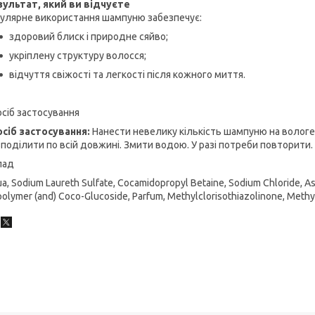
зультат, який ви відчуєте
гулярне використання шампуню забезпечує:
здоровий блиск і природне сяйво;
укріплену структуру волосся;
відчуття свіжості та легкості після кожного миття.
сіб застосування
осіб застосування:
Нанести невелику кількість шампуню на вологе
поділити по всій довжині. Змити водою. У разі потреби повторити.
лад
a, Sodium Laureth Sulfate, Cocamidopropyl Betaine, Sodium Chloride, As
olymer (and) Coco-Glucoside, Parfum, Methylclorisothiazolinone, Methyl