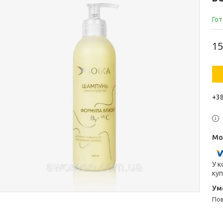
Гот
15
+38
У к
куп
п