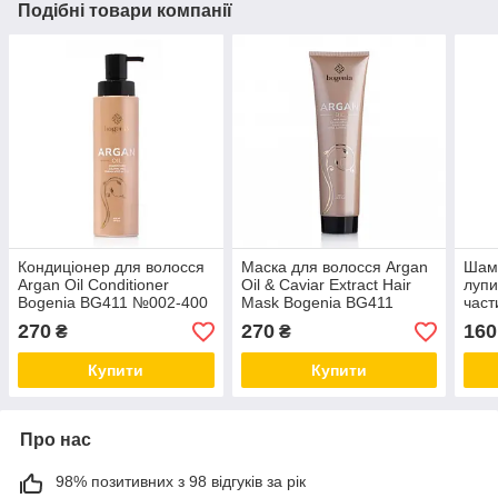
Подібні товари компанії
Кондиціонер для волосся
Маска для волосся Argan
Шамп
Argan Oil Conditioner
Oil & Caviar Extract Hair
лупи
Bogenia BG411 №002-400
Mask Bogenia BG411
част
мл
№003-300 мл
270
270
160
₴
₴
Купити
Купити
Про нас
98% позитивних з 98 відгуків за рік