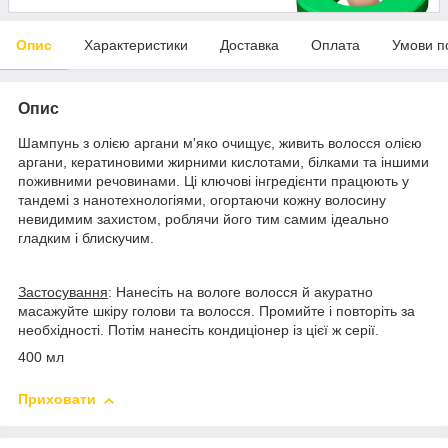
Опис
Характеристики
Доставка
Оплата
Умови п
Опис
Шампунь з олією аргани м'яко очищує, живить волосся олією
аргани, кератиновими жирними кислотами, білками та іншими
поживними речовинами. Ці ключові інгредієнти працюють у
тандемі з нанотехнологіями, огортаючи кожну волосину
невидимим захистом, роблячи його тим самим ідеально
гладким і блискучим.
Застосування
: Нанесіть на вологе волосся й акуратно
масажуйте шкіру голови та волосся. Промийте і повторіть за
необхідності. Потім нанесіть кондиціонер із цієї ж серії.
400 мл
Приховати