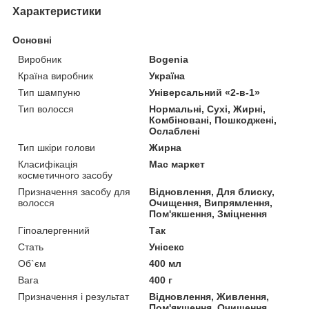
Характеристики
Основні
Виробник
Bogenia
Країна виробник
Україна
Тип шампуню
Універсальний «2-в-1»
Тип волосся
Нормальні, Сухі, Жирні,
Комбіновані, Пошкоджені,
Ослаблені
Тип шкіри голови
Жирна
Класифікація
Мас маркет
косметичного засобу
Призначення засобу для
Відновлення, Для блиску,
волосся
Очищення, Випрямлення,
Пом'якшення, Зміцнення
Гіпоалергенний
Так
Стать
Унісекс
Об`єм
400 мл
Вага
400 г
Призначення і результат
Відновлення, Живлення,
Пом'якшення, Очищення,