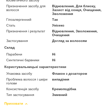
косметичного засобу
Призначення засобу для
Відновлення, Для блиску,
волосся
Захист від сонця, Очищення,
Зволоження
Гіпоалергенний
Так
Стать
Унісекс
Призначення і результат
Відновлення, Зволоження,
Очищення
Застосування
Догляд за волоссям
Склад
Парабени
Ні
Синтетичні барвники
Ні
Користувальницькі характеристики
Упаковка засобу
Флакон з дозатором
Проблема волосся і шкіри
випадіння
голови
Консистенція засобу
Кремоподібна
Тип застосування
Змивний
Приховати