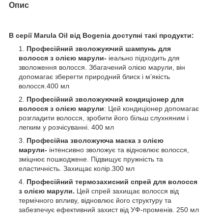
Опис
В серії Marula Oil від Bogenia доступні такі продукти:
Професійний зволожуючий шампунь для
волосся з олією марули-
іеально підходить для
зволоження волосся. Збагачений олією марули, він
допомагає зберегти природний блиск і м’якість
волосся.400 мл
Професійний зволожуючий кондиціонер для
волосся з олією марули
: Цей кондиціонер допомагає
розгладити волосся, зробити його більш слухняним і
легким у розчісуванні. 400 мл
Професійна зволожуюча маска з олією
марули-
інтенсивно зволожує та відновлює волосся,
зміцнює пошкоджене. Підвищує пружність та
еластичність. Захищає колір.300 мл
Професійний термозахисний спрей для волосся
з олією марули.
Цей спрей захищає волосся від
термічного впливу, відновлює його структуру та
забезпечує ефективний захист від УФ-променів. 250 мл