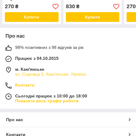
мл
кондиціонер 150 мл +
№00
270
830
270
₴
₴
Подарунок Aquamatrix Try
Set
Купити
Купити
Про нас
98% позитивних з 98 відгуків за рік
Працює з 04.10.2015
м. Кам'янське
ул. Сыровца 5, Кам'янське, Україна
Контакти
Сьогодні працює з 10:00 до 18:00
Показати весь графік роботи
Про нас
Контакти