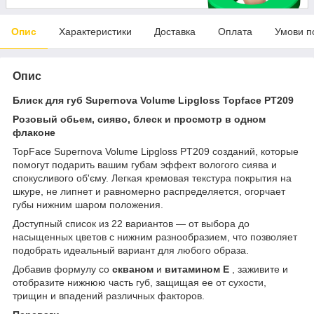
Опис
Характеристики
Доставка
Оплата
Умови п
Опис
Блиск для губ Supernova Volume Lipgloss Topface PT209
Розовый обьем, сияво, блеск и просмотр в одном
флаконе
TopFace Supernova Volume Lipgloss PT209 созданий, которые
помогут подарить вашим губам эффект вологого сиява и
спокусливого об'єму. Легкая кремовая текстура покрытия на
шкуре, не липнет и равномерно распределяется, огорчает
губы нижним шаром положения.
Доступный список из 22 вариантов — от выбора до
насыщенных цветов с нижним разнообразием, что позволяет
подобрать идеальный вариант для любого образа.
Добавив формулу со
скваном
и
витамином Е
, заживите и
отобразите нижнюю часть губ, защищая ее от сухости,
трищин и впадений различных факторов.