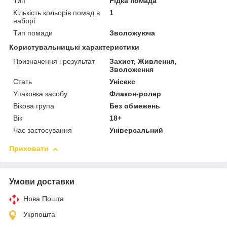
Тип
Рідка помада
Кількість кольорів помад в
1
наборі
Тип помади
Зволожуюча
Користувальницькі характеристики
Призначення і результат
Захист, Живлення,
Зволоження
Стать
Унісекс
Упаковка засобу
Флакон-ролер
Вікова група
Без обмежень
Вік
18+
Час застосування
Універсальний
Приховати
Умови доставки
Нова Пошта
Укрпошта