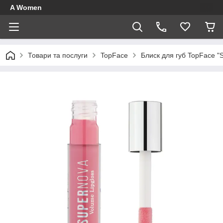
A Women
Товари та послуги
TopFace
Блиск для губ TopFace "S