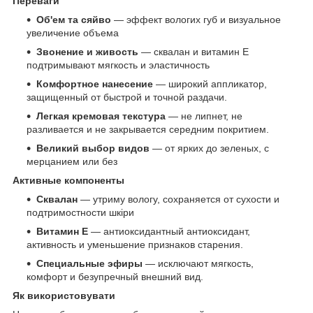
Переваги
Об'ем та сяйво
— эффект вологих губ и визуальное
увеличение объема
Звонение и живость
— сквалан и витамин Е
подтримывают мягкость и эластичность
Комфортное нанесение
— широкий аппликатор,
защищенный от быстрой и точной раздачи.
Легкая кремовая текстура
— не липнет, не
разливается и не закрывается середним покритием.
Великий выбор видов
— от ярких до зеленых, с
мерцанием или без
Активные компоненты
Сквалан
— утриму вологу, сохраняется от сухости и
подтримостности шкіри
Витамин Е
— антиоксидантный антиоксидант,
активность и уменьшение признаков старения.
Специальные эфиры
— исключают мягкость,
комфорт и безупречный внешний вид.
Як використовувати