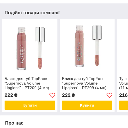
Подібні товари компанії
Блиск для губ TopFace
Блиск для губ TopFace
Туш 
"Supernova Volume
"Supernova Volume
Volu
Lipgloss" - PT209 (4 мл)
Lipgloss" - PT209 (4 мл)
(11 
002 - Переосмысление
021 - Розовая Мечта
222
222
216
₴
₴
Купити
Купити
Про нас