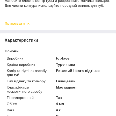
Нанесите блеск в центр губы и разровняйте кончики пальцев.
Для чистки контура используйте передний оливок для губ.
Приховати
Характеристики
Основні
Виробник
topface
Країна виробник
Туреччина
Колір та відтінок засобу
Рожевий і його відтінки
для губ
Тип відтінку та кольору
Глянцевий
Класифікація
Мас маркет
косметичного засобу
Гіпоалергенний
Так
Об`єм
4 мл
Вага
4 г