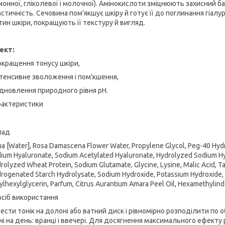
онної, гліколевої і молочної). Амінокислоти зміцнюють захисний ба
стичність. Сечовина пом'якшує шкіру й готує її до поглинання гіа
тин шкіри, покращують її текстуру й вигляд.
ект:
окращення тонусу шкіри,
нтенсивне зволоження і пом'кшення,
ідновлення природного рівня рН.
рактеристики
лад
a [Water], Rosa Damascena Flower Water, Propylene Glycol, Peg-40 Hyd
ium Hyaluronate, Sodium Acetylated Hyaluronate, Hydrolyzed Sodium Hya
rolyzed Wheat Protein, Sodium Glutamate, Glycine, Lysine, Malic Acid, Tarta
rogenated Starch Hydrolysate, Sodium Hydroxide, Potassium Hydroxide,
ylhexylglycerin, Parfum, Citrus Aurantium Amara Peel Oil, Hexamethylin
сіб використання
ести тонік на долоні або ватний диск і рівномірно розподілити по
чі на день: вранці і ввечері. Для досягнення максимального ефект