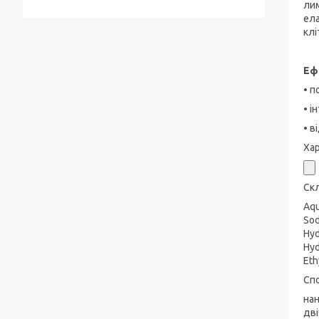
лим
ела
клі
Еф
• п
• і
• в
Ха
Ск
Aqu
Sod
Hyd
Hyd
Eth
Спо
нан
дві