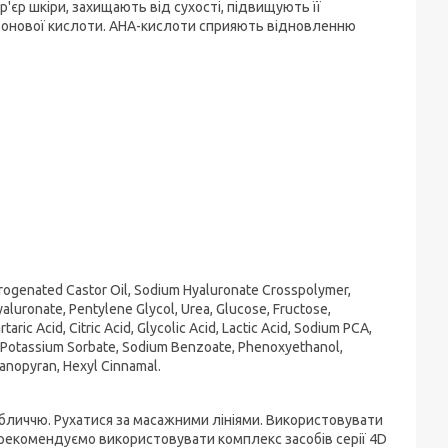
р'єр шкіри, захищають від сухості, підвищують її
луронової кислоти. AHA-кислоти сприяють відновленню
rogenated Castor Oil, Sodium Hyaluronate Crosspolymer,
luronate, Pentylene Glycol, Urea, Glucose, Fructose,
ric Acid, Citric Acid, Glycolic Acid, Lactic Acid, Sodium PCA,
 Potassium Sorbate, Sodium Benzoate, Phenoxyethanol,
danopyran, Hexyl Cinnamal.
 обличчю. Рухатися за масажними лініями. Використовувати
у рекомендуємо використовувати комплекс засобів серії 4D