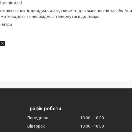
luronic Acid.
типоказання: індивідуальна чутливість до компонентів засобу. Уник
мити водою, за необхідності звернутися до лікаря.
ілітри
0
Графік роботи
Понеділок
10:00
18:00
Вівторок
10:00
18:00