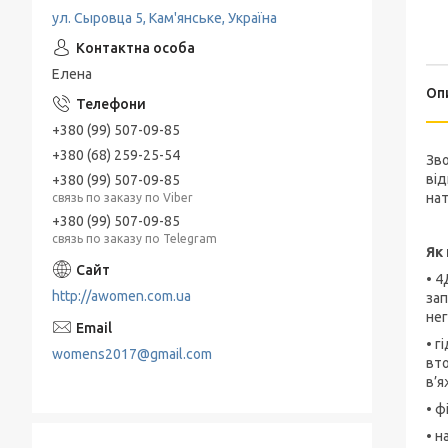
ул. Сыровца 5, Кам'янське, Україна
Елена
Оп
+380 (99) 507-09-85
+380 (68) 259-25-54
Зво
від
+380 (99) 507-09-85
нат
связь по заказу по Viber
+380 (99) 507-09-85
связь по заказу по Telegram
Як
• 4
http://awomen.com.ua
зап
не
• г
womens2017@gmail.com
вто
в’я
• ф
• н