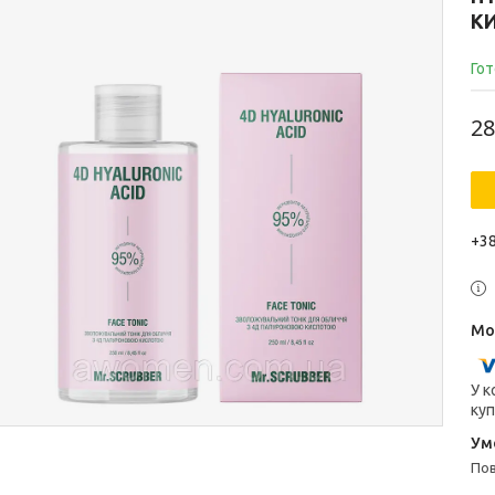
К
Гот
28
+38
У к
куп
п