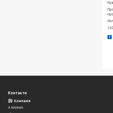
Hya
Про
про
Міл
25
Контакти
A Women