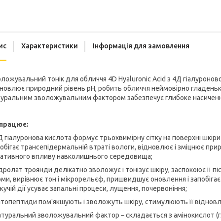
ис
Характеристики
Інформація для замовлення
ложувальний тонік для обличчя 4D Hyaluronic Acid з 4Д гіалуронов
новлює природний рівень pH, робить обличчя неймовірно гладеньки
уральним зволожувальним фактором забезпечує глибоке насичення 
 працює:
Д гіалуронова кислота формує трьохвимірну сітку на поверхні шкір
обігає трансепідермальній втраті вологи, відновлює і зміцнює прир
гативного впливу навколишнього середовища;
ідролат троянди делікатно зволожує і тонізує шкіру, заспокоює її піс
ми, вирівнює тон і мікрорельєф, пришвидшує оновлення і запобігає 
жучій дії усуває запальні процеси, лущення, почервоніння;
ітопептиди пом'якшують і зволожуть шкіру, стимулюють її віднов
атуральний зволожувальний фактор – складається з амінокислот (глі