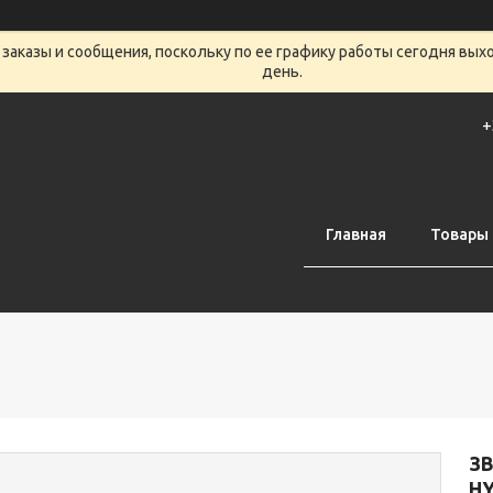
заказы и сообщения, поскольку по ее графику работы сегодня вых
день.
+
Главная
Товары 
З
HY