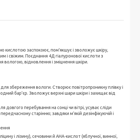
ою кислотою заспокоює, пом'якшує і зволожує шкіру,
м і свіжим. Поєднання 4Д гіалуронової кислоти з
вологою, відновлення і зміцнення шкіри.
и для збереження вологи. Створює повітропроникну плівку і
одний бар'єр. Зволожує верхні шари шкіри і захищає від
ля довгого перебування на сонці чи вітрі, усуває сліди
передчасному старінню; завдяки м’якій дезінфікуючій і
лення
цину і лізину), сечовини й AHA-кислот (яблучної, винної,