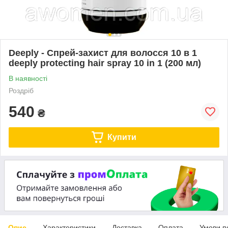
Deeply - Спрей-захист для волосся 10 в 1
deeply protecting hair spray 10 in 1 (200 мл)
В наявності
Роздріб
540
₴
Купити
Опис
Характеристики
Доставка
Оплата
Умови п