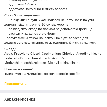
— додатковий блиск
— додаткова тактильна м'якість волосся
Спосіб застосування:
— на підсушене рушником волосся нанести засіб по усій
довжині, відступаючи 5-10 см від коренів
— розподілити склад по пасмам за допомогою гребінця
— висушити за допомогою фену
Продукт можна також наносити і на сухе волосся для
додаткового зволоження, розгладження, блиску та захисту
Склад:
Aqua, Propylene Glycol, Cetrimonium Chloride, Amodimethicone,
Trideceth-12, Panthenol, Lactic Acid, Parfum,
Methylchloroisothiazolinone, Methylisothiazolinone.
Протипоказання:
Індивідуальна чутливість до компонентів засобів.
Приховати
Характеристики