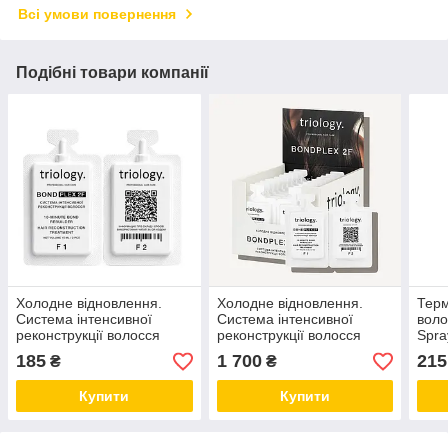
Всі умови повернення
Подібні товари компанії
Холодне відновлення.
Холодне відновлення.
Терм
Система інтенсивної
Система інтенсивної
воло
реконструкції волосся
реконструкції волосся
Spra
Triology BONDPLEX 2F (1
Triology BONDPLEX 2F (10
№004
185
1 700
215
₴
₴
застосування)
застосування)
Купити
Купити