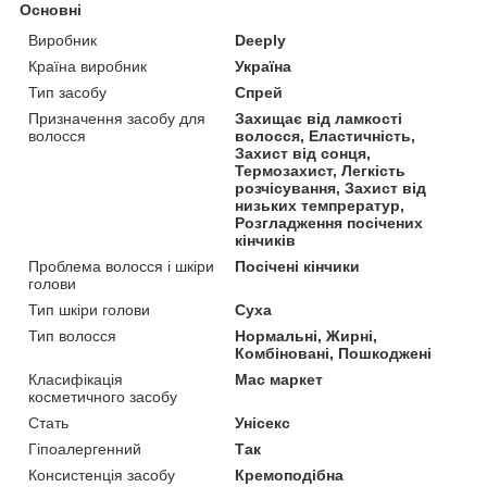
Основні
Виробник
Deeply
Країна виробник
Україна
Тип засобу
Спрей
Призначення засобу для
Захищає від ламкості
волосся
волосся, Еластичність,
Захист від сонця,
Термозахист, Легкість
розчісування, Захист від
низьких темпрератур,
Розгладження посічених
кінчиків
Проблема волосся і шкіри
Посічені кінчики
голови
Тип шкіри голови
Суха
Тип волосся
Нормальні, Жирні,
Комбіновані, Пошкоджені
Класифікація
Мас маркет
косметичного засобу
Стать
Унісекс
Гіпоалергенний
Так
Консистенція засобу
Кремоподібна