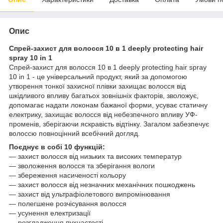
Опис
Спрей-захист для волосся 10 в 1 deeply protecting hair
spray 10 in 1
Спрей-захист для волосся 10 в 1 deeply protecting hair spray
10 in 1 - це універсальний продукт, який за допомогою
утворення тонкої захисної плівки захищає волосся від
шкідливого впливу багатьох зовнішніх факторів, зволожує,
допомагає надати локонам бажаної форми, усуває статичну
електрику, захищає волосся від небезпечного впливу УФ-
променів, зберігаючи яскравість відтінку. Загалом забезпечує
волоссю повноцінний всебічний догляд.
Поєднує в собі 10 функцій:
— захист волосся від низьких та високих температур
— зволоження волосся та зберігання вологи
— збереження насиченості кольору
— захист волосся від незначних механічних пошкоджень
— захист від ультрафіолетового випромінювання
— полегшене розчісування волосся
— усунення електризації
— розгладження пухнастості